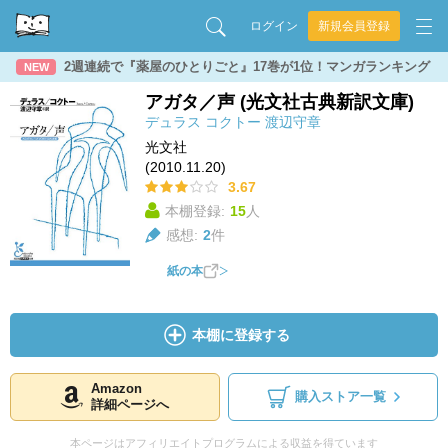
ログイン
新規会員登録
2週連続で『薬屋のひとりごと』17巻が1位！マンガランキング
NEW
アガタ／声 (光文社古典新訳文庫)
デュラス
コクトー
渡辺守章
光文社
(2010.11.20)
3.67
本棚登録:
15
人
感想:
2
件
紙の本
本棚に登録する
Amazon
購入ストア一覧
詳細ページへ
本ページはアフィリエイトプログラムによる収益を得ています