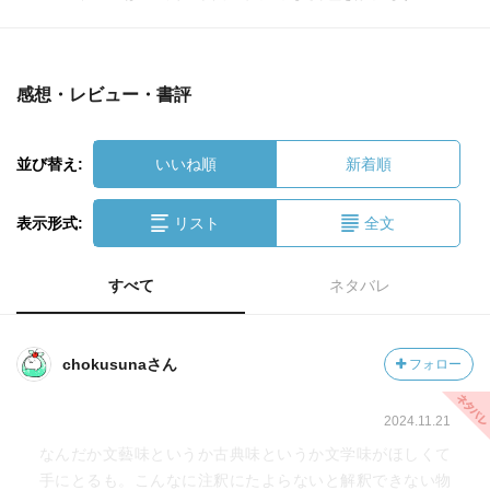
感想・レビュー・書評
並び替え:
いいね順
新着順
表示形式:
リスト
全文
すべて
ネタバレ
chokusunaさん
フォロー
2024.11.21
なんだか文藝味というか古典味というか文学味がほしくて
手にとるも。こんなに注釈にたよらないと解釈できない物