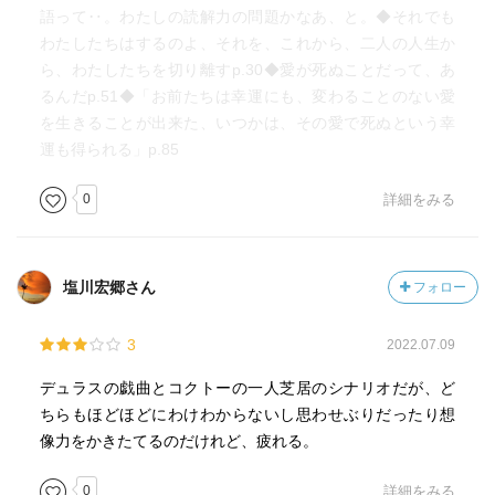
語って‥。わたしの読解力の問題かなあ、と。◆それでも
わたしたちはするのよ、それを、これから、二人の人生か
ら、わたしたちを切り離すp.30◆愛が死ぬことだって、あ
るんだp.51◆「お前たちは幸運にも、変わることのない愛
を生きることが出来た、いつかは、その愛で死ぬという幸
運も得られる」p.85
0
詳細をみる
塩川宏郷さん
フォロー
3
2022.07.09
デュラスの戯曲とコクトーの一人芝居のシナリオだが、ど
ちらもほどほどにわけわからないし思わせぶりだったり想
像力をかきたてるのだけれど、疲れる。
0
詳細をみる