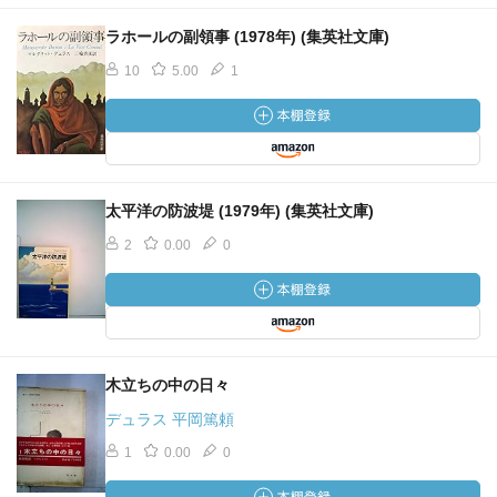
ラホールの副領事 (1978年) (集英社文庫)
10
5.00
1
太平洋の防波堤 (1979年) (集英社文庫)
2
0.00
0
木立ちの中の日々
デュラス 平岡篤頼
1
0.00
0