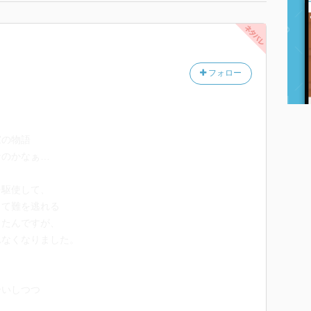
フォロー
家の物語
なのかなぁ…
を駆使して、
して難を逃れる
ったんですが、
れなくなりました。
合いしつつ
する展開。