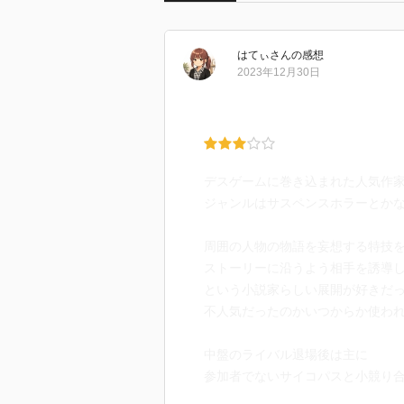
はてぃ
さん
の感想
2023年12月30日
デスゲームに巻き込まれた人気作
ジャンルはサスペンスホラーとか
周囲の人物の物語を妄想する特技
ストーリーに沿うよう相手を誘導
という小説家らしい展開が好きだ
不人気だったのかいつからか使わ
中盤のライバル退場後は主に
参加者でないサイコパスと小競り
ゲームのルールを崩す画策に奔走