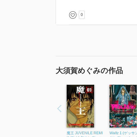
当初からの趣旨はブレブレになっ
自己犠牲により関係者が一通り幸
0
山も谷も物足りませんでしたが、
VANILLA FICTION （ありきた
のタイトルにはぴったりかな と
「鞠山が最期に助けそこねた人」
「ゲームを終わらせないと世界が
大須賀めぐみの作品
読めば読むほど粗が見えるので
さっくり一周だけ読みましょう(笑)
最序盤の展開は同時期に連載して
『This man』との類似を感じまし
本作が好きな方はぜひ。
魔王 JUVENILE REMI
Waltz 1 (ゲッ