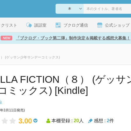
ックリスト
談話室
ブクログ通信
公式ショップ
「ブクログ・ブック第二弾」制作決定＆掲載する感想大募集！
NEW
ON（８） (ゲッサン少年サンデーコミックス)
ILLA FICTION（８） (ゲ
ミックス) [Kindle]
み
6年3月11日発売)
3.00
本棚登録 :
20
人
感想 :
2
件