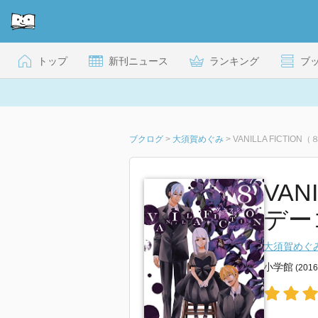
トップ
新刊ニュース
ランキング
ブ
ブクログ
>
大須賀めぐみ
>
VANILLA FICTI
VAN
デーコ
大須賀めぐ
小学館
(201