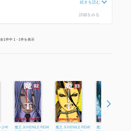
たものの
せに収まる結末へ誘導できました。
詳細をみる
りなつまらない話）
全1件中 1 - 1件を表示
。
とか
滅ぶのでは？」とか
いた
た。
サン少年
魔王 JUVENILE REMI
魔王 JUVENILE REMI
魔王 JUVENILE REMI