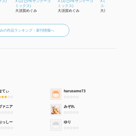
ス)
X (2) (少年サンデーコ
X (3) (少年サンデーコ
X (10) (少年サンデー
ミックス)
ミックス)
コミックス)
大須賀めぐみ
大須賀めぐみ
大須賀めぐみ
みの作品ランキング・新刊情報へ
はてぃ
harusame73
ヴァニア
みぞれ
おっしー
ゆり