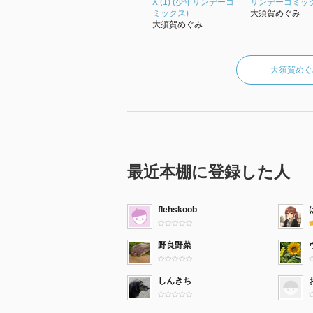
X (1) (少年サンデーコ
サンデーコミック
ミックス)
大須賀めぐみ
大須賀めぐみ
大須賀めぐ
最近本棚に登録した人
flehskoob
野良野菜
しんきち