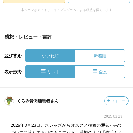
本ページはアフィリエイトプログラムによる収益を得ています
感想・レビュー・書評
並び替え:
いいね順
新着順
表示形式:
リスト
全文
くろ@骨肉腫患者さん
フォロー
2025.03.23
2025年3月23日、スレッズからオススメ投稿の通知が来て
ついでに流れてる他のも見てたら、躁鬱の人が「俺「もう