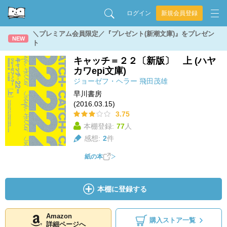
ログイン
新規会員登録
＼プレミアム会員限定／『プレゼント(新潮文庫)』をプレゼン
NEW
ト
キャッチ＝２２〔新版〕 上 (ハヤ
カワepi文庫)
ジョーゼフ・ヘラー
飛田茂雄
早川書房
(2016.03.15)
3.75
本棚登録:
77
人
感想:
2
件
紙の本
本棚に登録する
Amazon
購入ストア一覧
詳細ページへ