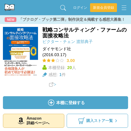
ログイン
新規会員登録
「ブクログ・ブック第二弾」制作決定＆掲載する感想大募集！
NEW
戦略コンサルティング・ファームの
面接攻略法
ビクター・チェン
渡部典子
ダイヤモンド社
(2016.03.17)
3.00
本棚登録:
20
人
感想:
1
件
本棚に登録する
Amazon
購入ストア一覧
詳細ページへ