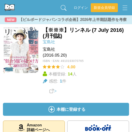
ログイン
新規会員登録
【ビルボードジャパンコラボ企画】2026年上半期話題作を考察
NEW
【※※※】リンネル (7 July 2016)
(月刊誌)
宝島社
宝島社
(2016.05.20)
ISBN・EAN:
4910193070765
4.00
本棚登録:
14
人
感想:
1
件
本棚に登録する
Amazon
詳細ページへ