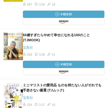
287
3.54
19
60歳すぎたらやめて幸せになれる100のこと
(TJMOOK)
宝島社
249
3.36
21
ミニマリストの愛用品 ものを持たない人がそれでも
手放さない厳選 (TJムック)
宝島社
224
3.17
16