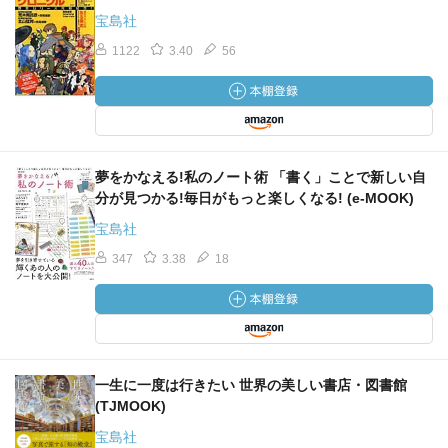
宝島社
1122
3.40
56
夢をかなえる!私のノート術 「書く」ことで新しい自
分が見つかる!毎日がもっと楽しくなる! (e‐MOOK)
宝島社
347
3.38
18
一生に一度は行きたい 世界の美しい書店・図書館
(TJMOOK)
宝島社