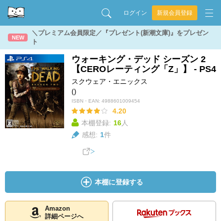
ログイン
新規会員登録
＼プレミアム会員限定／『プレゼント(新潮文庫)』をプレゼン
NEW
ト
ウォーキング・デッド シーズン 2
【CEROレーティング「Z」】 - PS4
スクウェア・エニックス
()
ISBN・EAN:
4988601009454
4.20
本棚登録:
16
人
感想:
1
件
本棚に登録する
Amazon
詳細ページへ