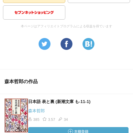
本ページはアフィリエイトプログラムによる収益を得ています
森本哲郎の作品
日本語 表と裏 (新潮文庫 も-11-1)
森本哲郎
385
3.57
34