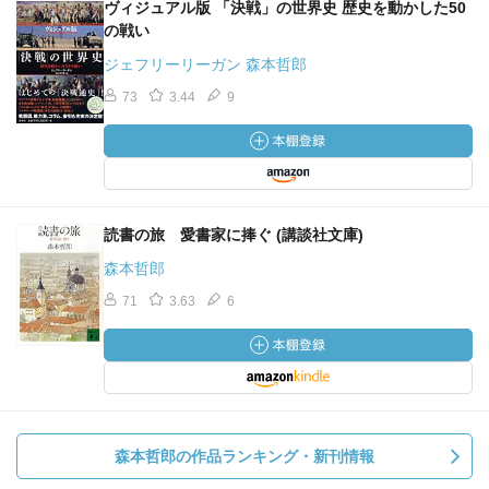
ヴィジュアル版 「決戦」の世界史 歴史を動かした50
の戦い
ジェフリーリーガン 森本哲郎
73
3.44
9
読書の旅 愛書家に捧ぐ (講談社文庫)
森本哲郎
71
3.63
6
森本哲郎の作品ランキング・新刊情報