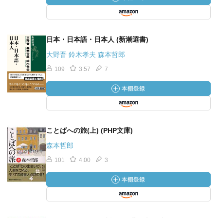
日本・日本語・日本人 (新潮選書)
大野晋 鈴木孝夫 森本哲郎
109
3.57
7
ことばへの旅(上) (PHP文庫)
森本哲郎
101
4.00
3