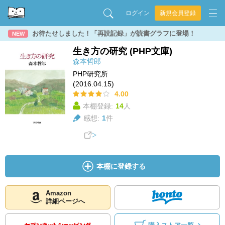
ログイン
新規会員登録
お待たせしました！「再読記録」が読書グラフに登場！
NEW
生き方の研究 (PHP文庫)
森本哲郎
PHP研究所
(2016.04.15)
4.00
本棚登録:
14
人
感想:
1
件
本棚に登録する
Amazon
詳細ページへ