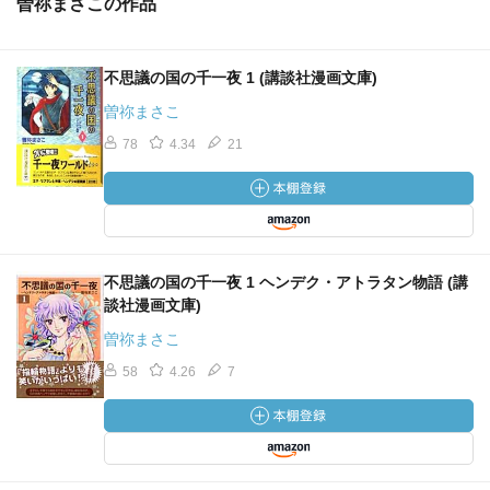
曽祢まさこの作品
不思議の国の千一夜 1 (講談社漫画文庫)
曽祢まさこ
78
4.34
21
不思議の国の千一夜 1 ヘンデク・アトラタン物語 (講
談社漫画文庫)
曽祢まさこ
58
4.26
7