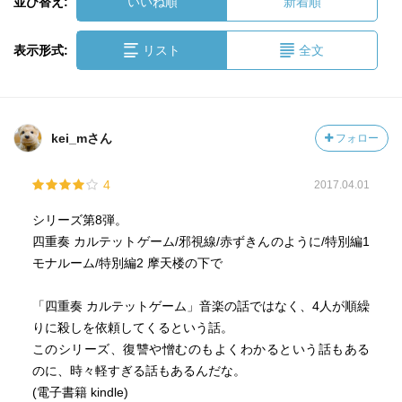
並び替え:
いいね順
新着順
表示形式:
リスト
全文
kei_mさん
フォロー
4
2017.04.01
シリーズ第8弾。
四重奏 カルテットゲーム/邪視線/赤ずきんのように/特別編1
モナルーム/特別編2 摩天楼の下で
「四重奏 カルテットゲーム」音楽の話ではなく、4人が順繰
りに殺しを依頼してくるという話。
このシリーズ、復讐や憎むのもよくわかるという話もある
のに、時々軽すぎる話もあるんだな。
(電子書籍 kindle)