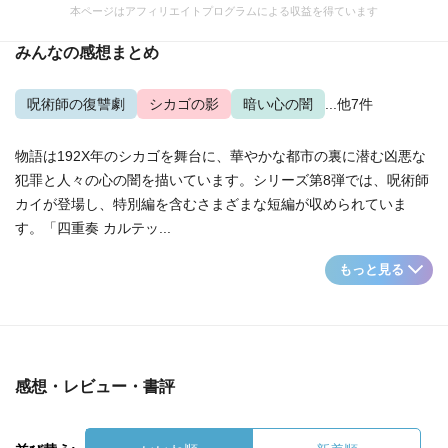
本ページはアフィリエイトプログラムによる収益を得ています
みんなの感想まとめ
呪術師の復讐劇
シカゴの影
暗い心の闇
...他7件
物語は192X年のシカゴを舞台に、華やかな都市の裏に潜む凶悪な
犯罪と人々の心の闇を描いています。シリーズ第8弾では、呪術師
カイが登場し、特別編を含むさまざまな短編が収められていま
す。「四重奏 カルテッ...
もっと見る
感想・レビュー・書評