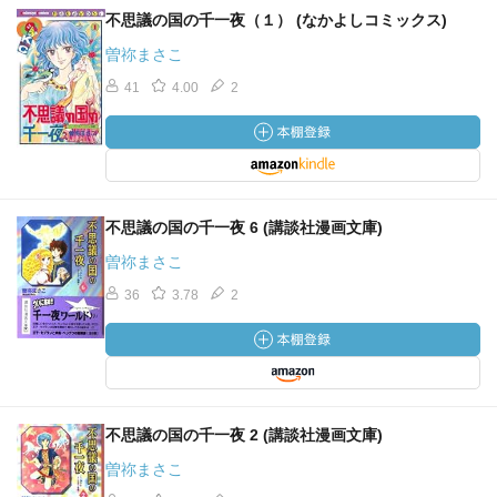
不思議の国の千一夜（１） (なかよしコミックス)
曽祢まさこ
41
4.00
2
不思議の国の千一夜 6 (講談社漫画文庫)
曽祢まさこ
36
3.78
2
不思議の国の千一夜 2 (講談社漫画文庫)
曽祢まさこ