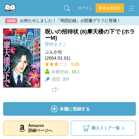
ログイン
新規会員登録
お待たせしました！「再読記録」が読書グラフに登場！
NEW
呪いの招待状 (8)摩天楼の下で (ホラ
ーM)
曽祢まさこ
ぶんか社
(2004.01.01)
3.00
本棚登録:
15
人
感想:
2
件
本棚に登録する
Amazon
購入ストア一覧
詳細ページへ