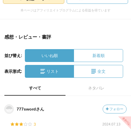
本ページはアフィリエイトプログラムによる収益を得ています
感想・レビュー・書評
並び替え:
いいね順
新着順
表示形式:
リスト
全文
すべて
ネタバレ
777swordさん
フォロー
3
2024.07.13