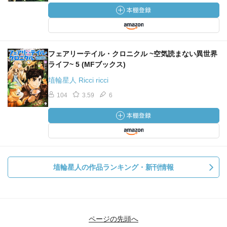
フェアリーテイル・クロニクル ~空気読まない異世界
ライフ~ 5 (MFブックス)
埴輪星人 Ricci ricci
104
3.59
6
埴輪星人の作品ランキング・新刊情報
ページの先頭へ