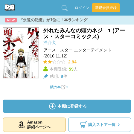
ログイン
新規会員登録
『永遠の記憶』が1位に！本ランキング
NEW
外れたみんなの頭のネジ 1 (アー
ス・スターコミックス)
洋介犬
アース・スター エンターテイメント
(2016.11.12)
2.94
本棚登録:
59
人
感想:
8
件
紙の本
本棚に登録する
Amazon
購入ストア一覧
詳細ページへ