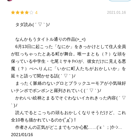
4
2021.01.16
タダ読み( ´ ▽ ` )ﾉ
なんかもうタイトル通りの作品(>_<)
6月13日に起こった「なにか」をきっかけとして住人全員
が狂っちゃったとある町が舞台。唯一まとも（？）な頭を
保っている中学生・七尾ミサキﾁｬﾝが、彼女だけに見える悪
魔（？）べへりんに「いかに町人たちがおかしいか」を
延々と語って聞かせる話( ´ ▽ ` )ﾉ
まったく脈絡のないグロとブラックユーモアが小気味好
いテンポでポンポンと羅列されていく( ´ ▽ ` )ﾉ
かわいい絵柄とまるでそぐわないイカれきった内容( ´ ▽
` )ﾉ
読んでるとこっちの頭もおかしくなりそうだけど、これ
全10巻も描かれているのか(ﾟдﾟ)！
作者さんの正気がどこまでもつか心配……(´ε｀；)ｳｰﾝ…
2021/01/16