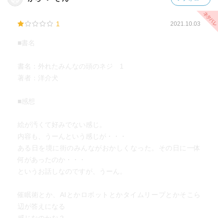
1
2021.10.03
■書名
書名：外れたみんなの頭のネジ 1
著者：洋介犬
■感想
絵が汚くて好みでない感じ。
内容も、うーんという感じが・・・
ある日を境に街のみんながおかしくなった。その日に一体
何があったのか・・・
というお話しなのですが、うーん。
催眠術とか、AIとかロボットとかタイムリープとかそこら
辺が答えになる