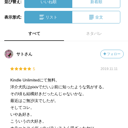
並び替え:
いいね順
新着順
表示形式:
リスト
全文
すべて
ネタバレ
サトさん
フォロー
5
2019.11.11
Kindle Unlimitedにて無料。
洋介犬氏はpixivでだいぶ前に知ったような気がする。
その頃も結構好きだったんじゃないかな。
最近はご無沙汰でしたが。
そしてコレ。
いやあ好き。
こういうの大好き。