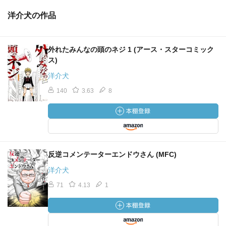
洋介犬の作品
外れたみんなの頭のネジ 1 (アース・スターコミック
ス)
洋介犬
140
3.63
8
反逆コメンテーターエンドウさん (MFC)
洋介犬
71
4.13
1