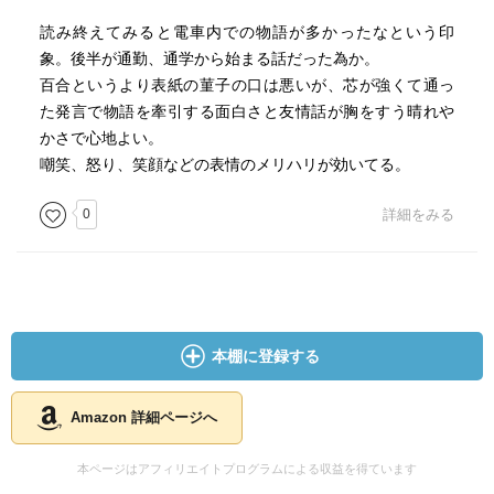
読み終えてみると電車内での物語が多かったなという印
象。後半が通勤、通学から始まる話だった為か。
百合というより表紙の菫子の口は悪いが、芯が強くて通っ
た発言で物語を牽引する面白さと友情話が胸をすう晴れや
かさで心地よい。
嘲笑、怒り、笑顔などの表情のメリハリが効いてる。
0
詳細をみる
本棚に登録する
Amazon 詳細ページへ
本ページはアフィリエイトプログラムによる収益を得ています