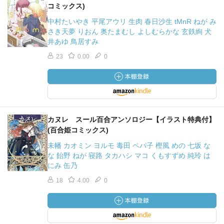
コミックス)
中村たいやき 平尾アウリ 生肉 春日沙生 tMnR ねが み
さき天夢 りおん 奥たまむし よしむらかな 玄鉄絢 犬
井あゆ 鳥居すみ
23
0.00
0
カヌレ スール百合アンソロジー【イラスト特典付】
(百合姫コミックス)
未幡 カオミン ヨルモ 毒田 ペパ子 樫風 めの 七坂 な
な 飴野 ねが 寝路 タカハシ マコ くもすずめ 純玲 は
にみ 缶乃
18
4.00
0