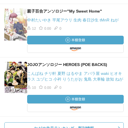
親子百合アンソロジー"My Sweet Home"
中村たいやき 平尾アウリ 生肉 春日沙生 tMnR ねが
12
0.00
0
JOJOアンソロジー HEROES (POE BACKS)
こんぱね チリ軒 夏野 はるやま アバラ屋 waki ヒオキ
ラス ユヅヒコ 小衿 りうたがお 鬼島 大車輪 故知 ねが
10
0.00
0