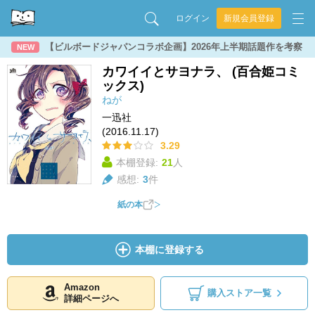
ログイン
新規会員登録
【ビルボードジャパンコラボ企画】2026年上半期話題作を考察
NEW
カワイイとサヨナラ、 (百合姫コミ
ックス)
ねが
一迅社
(2016.11.17)
3.29
本棚登録:
21
人
感想:
3
件
紙の本
本棚に登録する
Amazon
購入ストア一覧
詳細ページへ