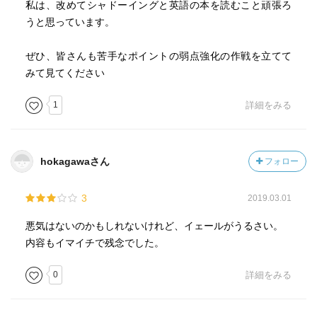
私は、改めてシャドーイングと英語の本を読むこと頑張ろ
論）からみた効果的学習法とは』白井恭弘（著）、『言語
うと思っています。
はどのように学ばれるか──外国語学習・教育に生かす第二
言語習得論』パッツィ・M.ライトバウン、ニーナ・スパダ
ぜひ、皆さんも苦手なポイントの弱点強化の作戦を立てて
（著）、『英語スピーキング指導ハンドブック 単行本』 門
みて見てください
田修平、泉惠美子（著）、『英語教師のためのボキャブラ
リー・ラーニング』I.S.ポール ネーション（著）、松柏
1
詳細をみる
hokagawaさん
フォロー
3
2019.03.01
悪気はないのかもしれないけれど、イェールがうるさい。
内容もイマイチで残念でした。
0
詳細をみる