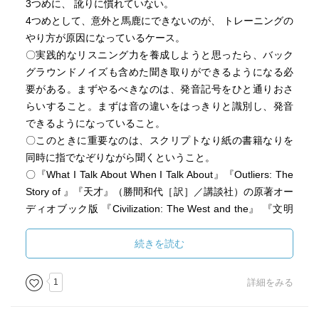
3つめに、 訛りに慣れていない。
4つめとして、意外と馬鹿にできないのが、 トレーニングの
やり方が原因になっているケース。
〇実践的なリスニング力を養成しようと思ったら、バック
グラウンドノイズも含めた聞き取りができるようになる必
要がある。まずやるべきなのは、発音記号をひと通りおさ
らいすること。まずは音の違いをはっきりと識別し、発音
できるようになっていること。
〇このときに重要なのは、スクリプトなり紙の書籍なりを
同時に指でなぞりながら聞くということ。
〇『What I Talk About When I Talk About』『Outliers: The
Story of 』『天才』（勝間和代［訳］／講談社）の原著オー
ディオブック版 『Civilization: The West and the』 『文明
──西洋が覇権をとれた6つの真因』（仙名紀［訳］／勁草
）『NHK WORLD RADIO JAPAN (English)
続きを読む
〇繰り返すときのポイントは、ただ単に聞くのでなく、イ
ントネーションやスピード、息継ぎのタイミングなど、す
1
詳細をみる
べてを覚えるくらいの気持ちで取り組む。
〇新聞記事でも文学作品でもいいので、1つのテーマについ