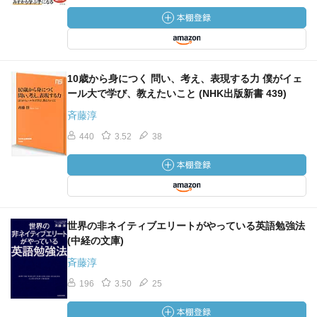
10歳から身につく 問い、考え、表現する力 僕がイェ
ール大で学び、教えたいこと (NHK出版新書 439)
斉藤淳
440
3.52
38
世界の非ネイティブエリートがやっている英語勉強法
(中経の文庫)
斉藤淳
196
3.50
25