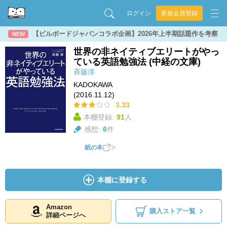
ログイン
新規会員登録
【ビルボードジャパンコラボ企画】2026年上半期話題作を考察
NEW
世界の非ネイティブエリートがやっ
ている英語勉強法 (中経の文庫)
斉藤淳
KADOKAWA
(2016.11.12)
3.33
本棚登録:
91
人
感想:
6
件
紙の本
本棚に登録する
Amazon
購入ストア一覧
詳細ページへ