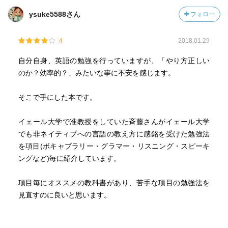
て書かれているものを通読してみるべき、対訳のあるもの
ysuke5588さん
フォロー
や、文法の説明のあるものを読みつつ、リーディング力を
つけていくことである。何を読んでいいかわからないので
4
2018.01.29
あれば、大学の一般教養の教科書を読んでみてみる。
〇「わからない単語の8割は、最初の20％のページに登場す
自分自身、英語の勉強を行っていますが、「やり方正しい
る」 ということ。最初の10％のページはわからない単語を
のか？効率的？」みたいな事に不安を感じます。
しらみつぶしに調べるようにして読む。ここまでは単語帳
にメモし、必要に応じて暗誦する、書写するなどして覚え
そこで手にした本です。
る。
〇英語の本来の目的は「行動範囲を広げること」なのです
イェール大学で准教授をしていた斉藤さんがイェール大学
から、ダラダラとやるのではなく、期間と目標を設定し
でも非ネイティブへの言語の教え方に感銘を受けた勉強法
て、短期間で習得してしまうべきだ。
を項目(ボキャブラリー・グラマー・リスニング・スピーキ
〇ミステリー小説が好きな人は、それを原書で読んでみ
ングなど)毎に紹介しています。
て。
〇具体的な目標を絞り、それに向けた学習メニューを組み
項目毎にオススメの教科書があり、苦手な項目の勉強法を
立てていくことが必要不可欠なのだ。
見直すのに良いと思います。
〇英語を「勉強」として捉えてしまい、楽しむことを忘れ
てしまったからだ。
〇『英語はもっと科学的に学習しよう SLA（第二言語習得