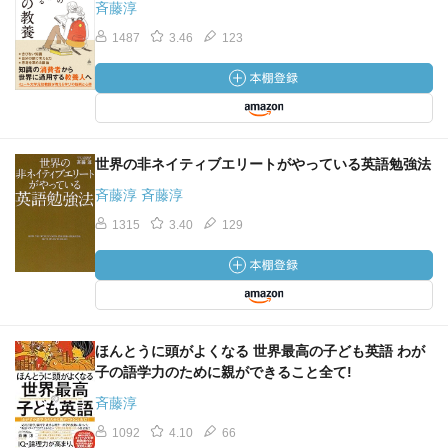
斉藤淳
1487
3.46
123
世界の非ネイティブエリートがやっている英語勉強法
斉藤淳 斉藤淳
1315
3.40
129
ほんとうに頭がよくなる 世界最高の子ども英語 わが
子の語学力のために親ができること全て!
斉藤淳
1092
4.10
66