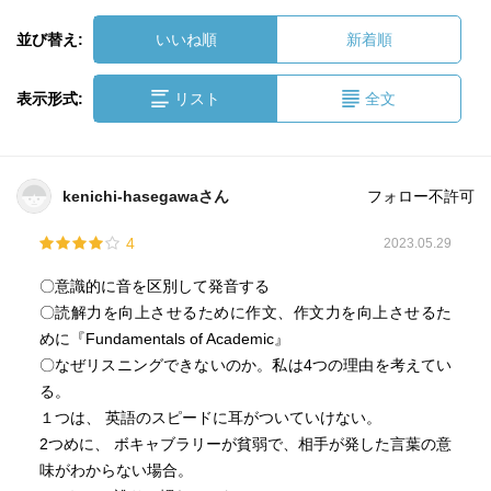
並び替え:
いいね順
新着順
表示形式:
リスト
全文
kenichi-hasegawaさん
フォロー不許可
4
2023.05.29
〇意識的に音を区別して発音する
〇読解力を向上させるために作文、作文力を向上させるた
めに『Fundamentals of Academic』
〇なぜリスニングできないのか。私は4つの理由を考えてい
る。
１つは、 英語のスピードに耳がついていけない。
2つめに、 ボキャブラリーが貧弱で、相手が発した言葉の意
味がわからない場合。