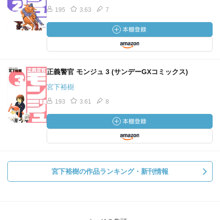
195
3.63
7
正義警官 モンジュ 3 (サンデーGXコミックス)
宮下裕樹
193
3.61
8
宮下裕樹の作品ランキング・新刊情報