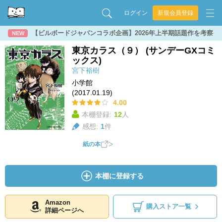
ログイン
新規会員登録
【ビルボードジャパンコラボ企画】2026年上半期話題作を考察
NEW
東京カラス（９） (サンデーGXコミ
ックス)
宮下裕樹
小学館
(2017.01.19)
4.00
本棚登録:
12
人
感想:
1
件
紙の本
本棚に登録する
Amazon
購入ストア一覧
詳細ページへ