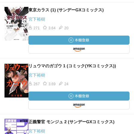
東京カラス (1) (サンデーGXコミックス)
宮下裕樹
271
3.64
20
リュウマのガゴウ 1 (コミック(YKコミックス))
宮下裕樹
267
3.69
24
正義警官 モンジュ 2 (サンデーGXコミックス)
宮下裕樹