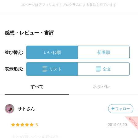
本ページはアフィリエイトプログラムによる収益を得ています
感想・レビュー・書評
並び替え:
いいね順
新着順
表示形式:
リスト
全文
すべて
ネタバレ
サトさん
フォロー
5
2019.03.20
まとめ買いイッキ読み中。