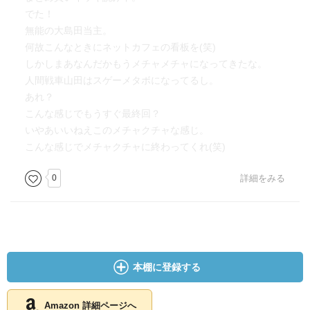
でた！
無能の大島田当主。
何故こんなときにネットカフェの看板を(笑)
しかしまあなんだかもうメチャメチャになってきたな。
人間戦車山田はスゲーメタボになってるし。
あれ？
こんな感じでもうすぐ最終回？
いやあいいねえこのメチャクチャな感じ。
こんな感じでメチャクチャに終わってくれ(笑)
0
詳細をみる
本棚に登録する
Amazon 詳細ページへ