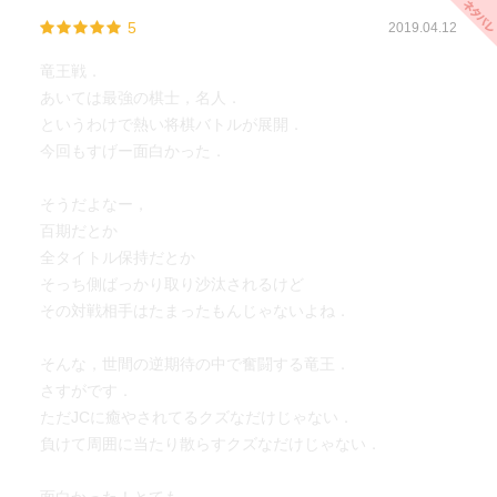
5
2019.04.12
竜王戦．
あいては最強の棋士，名人．
というわけで熱い将棋バトルが展開．
今回もすげー面白かった．
そうだよなー，
百期だとか
全タイトル保持だとか
そっち側ばっかり取り沙汰されるけど
その対戦相手はたまったもんじゃないよね．
そんな，世間の逆期待の中で奮闘する竜王．
さすがです．
ただJCに癒やされてるクズなだけじゃない．
負けて周囲に当たり散らすクズなだけじゃない．