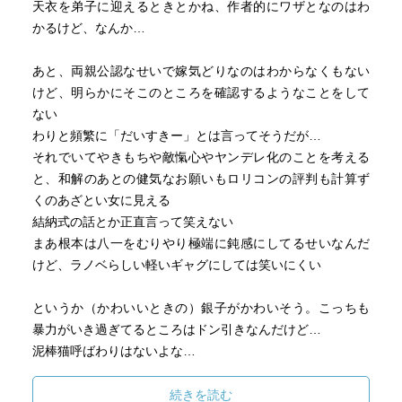
天衣を弟子に迎えるときとかね、作者的にワザとなのはわ
かるけど、なんか…
あと、両親公認なせいで嫁気どりなのはわからなくもない
けど、明らかにそこのところを確認するようなことをして
ない
わりと頻繁に「だいすきー」とは言ってそうだが…
それでいてやきもちや敵愾心やヤンデレ化のことを考える
と、和解のあとの健気なお願いもロリコンの評判も計算ず
くのあざとい女に見える
結納式の話とか正直言って笑えない
まあ根本は八一をむりやり極端に鈍感にしてるせいなんだ
けど、ラノベらしい軽いギャグにしては笑いにくい
というか（かわいいときの）銀子がかわいそう。こっちも
暴力がいき過ぎてるところはドン引きなんだけど…
泥棒猫呼ばわりはないよな…
今回未登場のイカちゃん含めて作中の女流タイトル保持者
続きを読む