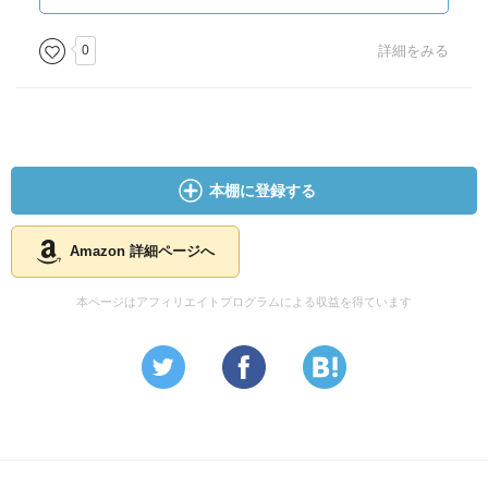
がみんな八一狙ってたってどういうことなの
0
詳細をみる
読んでて、あれ、終わるのかな→おわりそう→あ、終わっ
たな。と思ったけどあとがきを見ると続きそうなのかな？
タイトル的に竜王失陥はないなと思って読んでるんだけ
ど、このあとどうするんだ…
本棚に登録する
谷川さんは名前を変えたり盲目にしたりっかっこよくアレ
ンジしてるのに、羽生さんに関してはあまり変えてないど
ころか姓名も明らかでない
Amazon 詳細ページへ
あの人はそのままでラノベ的だということか、名前を変え
るとリアル以下になってしまうんだろうか…
本ページはアフィリエイトプログラムによる収益を得ています