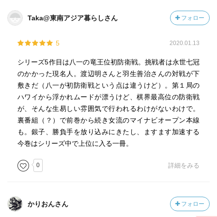
Taka@東南アジア暮らしさん
フォロー
5
2020.01.13
シリーズ5作目は八一の竜王位初防衛戦。挑戦者は永世七冠
のかかった現名人。渡辺明さんと羽生善治さんの対戦が下
敷きだ（八一が初防衛戦という点は違うけど）。第１局の
ハワイから浮かれムードが漂うけど、棋界最高位の防衛戦
が、そんな生易しい雰囲気で行われるわけがないわけで。
裏番組（？）で前巻から続き女流のマイナビオープン本線
も。銀子、勝負手を放り込みにきたし、ますます加速する
今巻はシリーズ中で上位に入る一冊。
0
詳細をみる
かりおんさん
フォロー