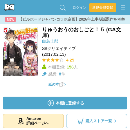
ログイン
新規会員登録
【ビルボードジャパンコラボ企画】2026年上半期話題作を考察
NEW
りゅうおうのおしごと！５ (GA文
庫)
白鳥士郎
SBクリエイティブ
(2017.02.13)
4.25
本棚登録:
156
人
感想:
8
件
紙の本
本棚に登録する
Amazon
購入ストア一覧
詳細ページへ