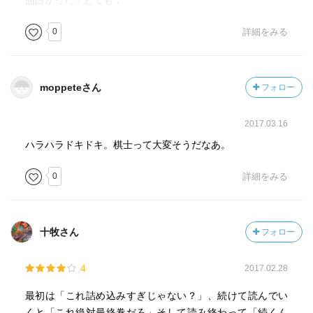
面白かった！とても．
0
詳細をみる
moppeteさん
フォロー
2017.03.16
ハラハラドキドキ。棋士って大変そうだなあ。
0
詳細をみる
十牧さん
フォロー
4
2017.02.28
最初は「これ詰め込みすぎじゃない？」、続けて読んでい
くと「これ絶対最終巻だろ」そして読み終わって「続くん