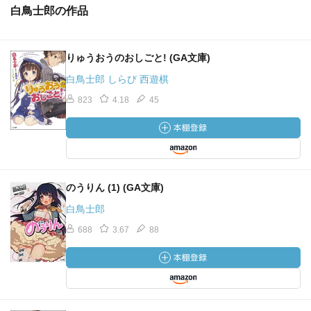
白鳥士郎の作品
りゅうおうのおしごと! (GA文庫)
白鳥士郎 しらび 西遊棋
823
4.18
45
のうりん (1) (GA文庫)
白鳥士郎
688
3.67
88