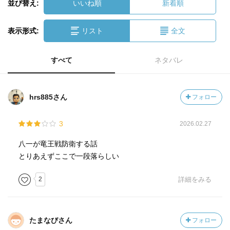
並び替え:
いいね順
新着順
表示形式:
リスト
全文
すべて
ネタバレ
hrs885さん
フォロー
3
2026.02.27
八一が竜王戦防衛する話
とりあえずここで一段落らしい
2
詳細をみる
たまなびさん
フォロー