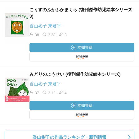
こりすのふかふかまくら (復刊傑作幼児絵本シリーズ
3)
香山彬子 東君平
38
3.38
3
みどりのようせい (復刊傑作幼児絵本シリーズ)
香山彬子 東君平
37
3.13
4
香山彬子の作品ランキング・新刊情報