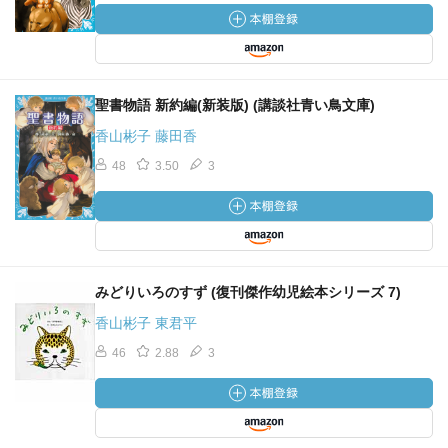
聖書物語 新約編(新装版) (講談社青い鳥文庫)
香山彬子 藤田香
48
3.50
3
みどりいろのすず (復刊傑作幼児絵本シリーズ 7)
香山彬子 東君平
46
2.88
3