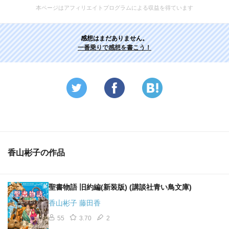
本ページはアフィリエイトプログラムによる収益を得ています
感想はまだありません。
一番乗りで感想を書こう！
香山彬子の作品
聖書物語 旧約編(新装版) (講談社青い鳥文庫)
香山彬子 藤田香
55
3.70
2