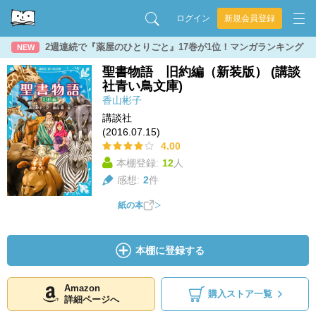
ログイン
新規会員登録
2週連続で『薬屋のひとりごと』17巻が1位！マンガランキング
NEW
聖書物語 旧約編（新装版） (講談
社青い鳥文庫)
香山彬子
講談社
(2016.07.15)
4.00
本棚登録:
12
人
感想:
2
件
紙の本
本棚に登録する
Amazon
購入ストア一覧
詳細ページへ