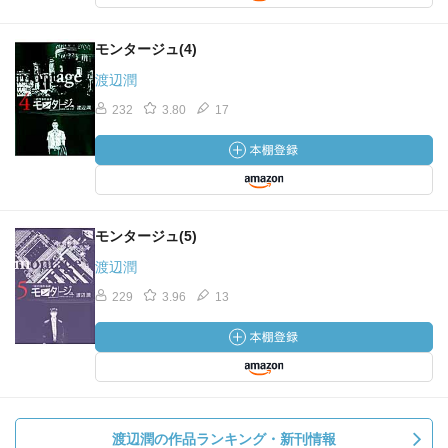
モンタージュ(4)
渡辺潤
232
3.80
17
モンタージュ(5)
渡辺潤
229
3.96
13
渡辺潤の作品ランキング・新刊情報