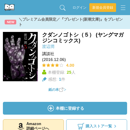
ログイン
新規会員登録
＼プレミアム会員限定／『プレゼント(新潮文庫)』をプレゼン
NEW
ト
クダンノゴトシ（５） (ヤングマガ
ジンコミックス)
渡辺潤
講談社
(2016.12.06)
4.00
本棚登録:
25
人
感想:
1
件
紙の本
本棚に登録する
Amazon
購入ストア一覧
詳細ページへ