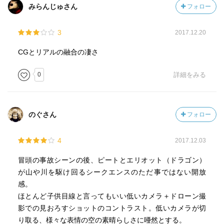
みらんじゅさん
フォロー
3
2017.12.20
CGとリアルの融合の凄さ
0
詳細をみる
のぐさん
フォロー
4
2017.12.03
冒頭の事故シーンの後、ピートとエリオット（ドラゴン）
が山や川を駆け回るシークエンスのただ事ではない開放
感。
ほとんど子供目線と言ってもいい低いカメラ＋ドローン撮
影での見おろすショットのコントラスト。低いカメラが切
り取る、様々な表情の空の素晴らしさに唖然とする。