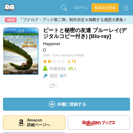
ログイン
新規会員登録
「ブクログ・ブック第二弾」制作決定＆掲載する感想大募集！
NEW
ピートと秘密の友達 ブルーレイ(デ
ジタルコピー付き) [Blu-ray]
Happinet
()
ISBN・EAN:
4959241765888
2.78
本棚登録:
25
人
感想:
6
件
本棚に登録する
Amazon
詳細ページへ