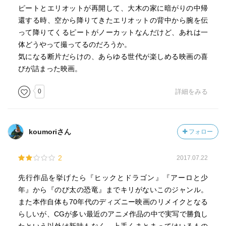
ピートとエリオットが再開して、大木の家に暗がりの中帰
還する時、空から降りてきたエリオットの背中から腕を伝
って降りてくるピートがノーカットなんだけど、あれは一
体どうやって撮ってるのだろうか。
気になる断片だらけの、あらゆる世代が楽しめる映画の喜
びが詰まった映画。
0
詳細をみる
koumoriさん
フォロー
2
2017.07.22
先行作品を挙げたら『ヒックとドラゴン』『アーロと少
年』から『のび太の恐竜』までキリがないこのジャンル。
また本作自体も70年代のディズニー映画のリメイクとなる
らしいが、CGが多い最近のアニメ作品の中で実写で勝負し