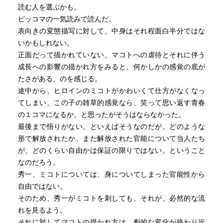
読む人を選ぶかも。
ピッコマの一気読みで読んだ。
表向きの変態描写に対して、中身はそれ程面白半分ではな
いかもしれない。
正面だって描かれていない、マコトへの虐待とそれに伴う
成長への影響の描かれ方をみると、何かしかの感覚の底が
たさがある、のを感じる。
途中から、ヒロインのミコトがかわいくて仕方がなくなっ
てしまい、この子の雑草的感覚なら、笑って思い返す青春
の１コマになるか、と思ったがそうはならなかった。
最後まで悟りがない、といえばそうなのだが、どのような
形で解放されたか、また解放された官能について当人たち
が、どのくらい自由かは保証の限りではない、ということ
なのだろう。
秀一、ミコトについては、身についてしまった官能性から
自由ではない。
そのため、秀一がミコトを刺しても、それが、必然的な流
れを見るよう。
それに対してマコトの描かれ方は、劇的な変化が終わり近