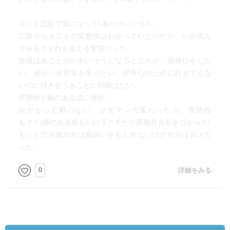
ネット広告で気になって1巻だけレンタル。
広告でもまことの変態性はわかっていたのだが、いざ読ん
でみるとそれを超える変態だった。
普通はみことがかわいそうとなるところが、背伸びをした
い、彼がいる見栄を張りたい、好奇心のために好きでもな
いのに付き合うみことに同情はない。
変態性と癖のある絵に挫折。
絵がもっと癖のない、少女マンガ風だったら、変態性
も？？(癖のある絵もいけるクチだが変態具合がきつかった)
もっと読み進めれば面白いかもしれないけど自分はダメだ
った。
0
詳細をみる