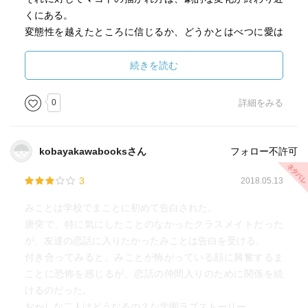
くにある。
変態性を越えたところに信じるか、どうかとはべつに愛は
ある、といいたいか、とでも思えるほどだ。
続きを読む
0
詳細をみる
kobayakawabooksさん
フォロー不許可
3
2018.05.13
みことは学校でまことに初めて告白された。
唐突で、特に気にしたことのなかったクラスメイトだった
が、友達の恋話に入りたかったみことは告白を受ける。
付き合ってみると、みことが怖がっている顔に興奮するま
ことに恐怖を感じるが、恋話の仲間入りのために関係を続
けるのだった。
おかしな二人はどうなるの？な学園ラブストーリー。