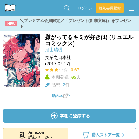
ログイン
新規会員登録
＼プレミアム会員限定／『プレゼント(新潮文庫)』をプレゼン
NEW
ト
嫌がってるキミが好き(1) (リュエル
コミックス)
鬼山瑞樹
実業之日本社
(2017.02.17)
3.67
本棚登録:
65
人
感想:
2
件
紙の本
本棚に登録する
Amazon
購入ストア一覧
詳細ページへ