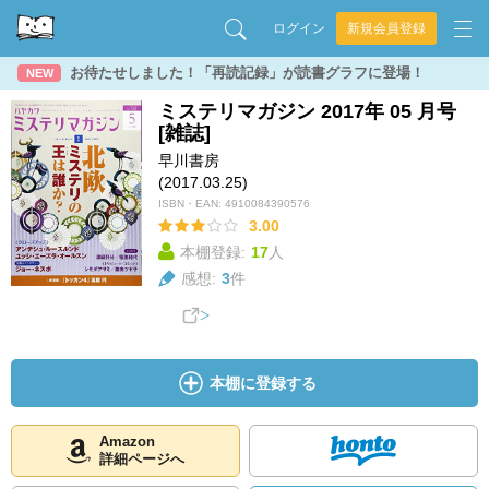
ログイン
新規会員登録
お待たせしました！「再読記録」が読書グラフに登場！
NEW
ミステリマガジン 2017年 05 月号
[雑誌]
早川書房
(2017.03.25)
ISBN・EAN:
4910084390576
3.00
本棚登録:
17
人
感想:
3
件
本棚に登録する
Amazon
詳細ページへ