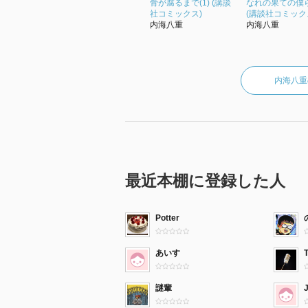
骨が腐るまで(1) (講談
なれの果ての僕ら
社コミックス)
(講談社コミック
内海八重
内海八重
内海八重
最近本棚に登録した人
Potter
あいす
T
謎輩
J