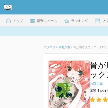
トップ
新刊ニュース
ランキング
ブ
ブクログ
>
内海八重
>
骨が腐るまで（２） (マン
骨が
ックス)
内海八重
講談社
(201