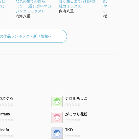
(1)
なれの果ての僕ら
骨が腐るまで(2) (講談
骨が腐るまで（１）
ス)
（１） (週刊少年マガ
社コミックス)
(マンガボックスコミ
ジンコミックス)
内海八重
ックス)
内海八重
内海八重
の作品ランキング・新刊情報へ
のどぐろ
チロルちょこ
iffany
がっつり花粉
inafu
TKD