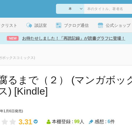
ックリスト
談話室
ブクログ通信
公式ショップ
お待たせしました！「再読記録」が読書グラフに登場！
NEW
ガボックスコミックス)
腐るまで（２） (マンガボッ
 [Kindle]
7年1月6日発売)
3.31
本棚登録 :
99
人
感想 :
6
件