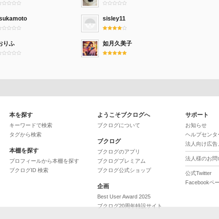
tsukamoto
sisley11
おりふ
如月久美子
本を探す
ようこそブクログへ
サポート
キーワードで検索
ブクログについて
お知らせ
タグから検索
ヘルプセンタ
ブクログ
法人向け広告
本棚を探す
ブクログのアプリ
法人様のお問
プロフィールから本棚を探す
ブクログプレミアム
ブクログID 検索
ブクログ公式ショップ
公式Twitter
Facebookペ
企画
Best User Award 2025
ブクログ20周年特設サイト