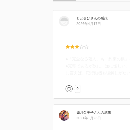
ととせひ
さん
の感想
2026年4月17日
●「完全なる殺人」も「約束の橋」
●完璧であるが故に、逆に怪しい
に言えば、犯行動機も理解しがた
0
如月久美子
さん
の感想
2021年1月23日