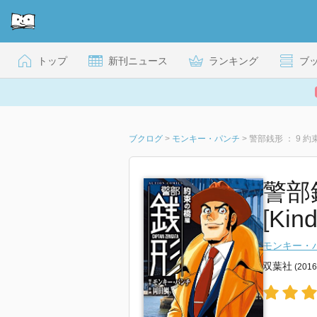
トップ
新刊ニュース
ランキング
ブ
ブクログ
>
モンキー・パンチ
>
警部銭形 ： 9 
警部
[Kind
モンキー・
双葉社
(201