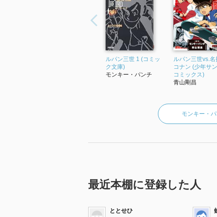
ルパン三世 1 (コミッ
ルパン三世vs.
ク文庫)
コナン (少年サ
モンキー・パンチ
コミックス)
青山剛昌
モンキー・パ
最近本棚に登録した人
ととせひ