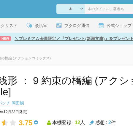
ックリスト
談話室
ブクログ通信
公式ショップ
＼プレミアム会員限定／『プレゼント(新潮文庫)』をプレゼン
NEW
約束の橋編 (アクションコミックス)
銭形 ： 9 約束の橋編 (アク
le]
パンチ
岡田鯛
6年12月28日発売)
3.75
本棚登録 :
12
人
感想 :
2
件