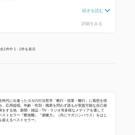
詳細をみる
全1件中 1 - 1件を表示
ということはよく聞くが、客観的に見ることと同意語と
めて聞かれると俯瞰と客観の説明は難しいと感じた。
瞰は自分も含めて」とあり、それを踏まえた上で、どの
かった。
生時代に出逢ったヨガの行法哲学「断行・捨業・離行」に着想を得
み、応用提唱。年齢・性別・職業を問わず誰もが実践可能な自己探
視点で、俯瞰は天井から自分を含めて見る感じなのだろ
演をする他、新聞・雑誌・TV・ラジオ等多様なメディアを通して
ベストセラー『断捨離』『俯瞰力』（共にマガジンハウス）をはじ
を超えるベストセラー。
とはできるが、俯瞰的に見ることは苦手だと課題をがわ