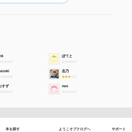
mk
ぽてと
hazuki
志乃
おすず
nao
本を探す
ようこそブクログへ
サポート