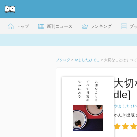
トップ
新刊ニュース
ランキング
ブ
ブクログ
>
やましたひでこ
>
大切なことはすべて
大切
dle]
やましたひ
かんき出版