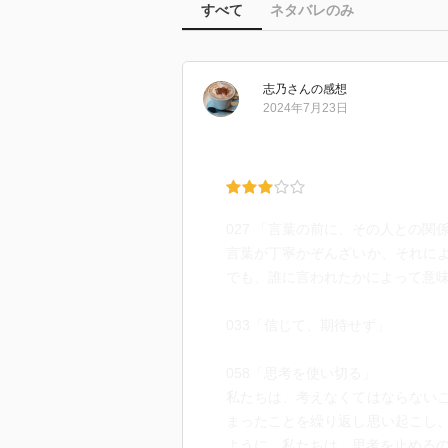
すべて
ネタバレのみ
志乃
さん
の感想
2024年7月23日
027 「言葉の前に、その人との関
言葉が丁寧かぞんざいか、それに
でも、誰に言われたかによって意
033「信じて、期待せず」
058「思考を使い切る」
私たちは、考えなくてはならない
まったことを繰り返し思い起こし
ように。私たちは、思考を止める