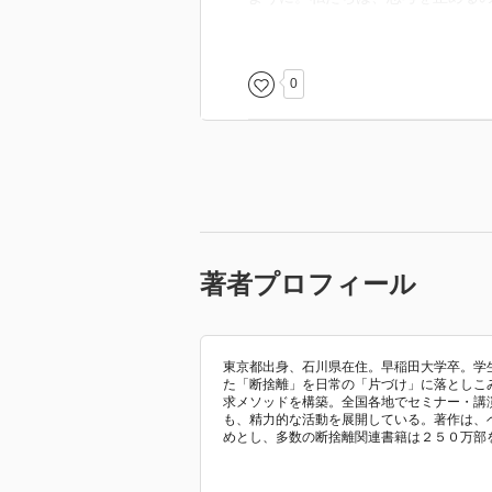
062「俯瞰する力」
0
063「“客観”と“俯瞰”の違い」
俯瞰する（物事を俯瞰して見る）
思っていた。
著者プロフィール
似たような使い回しをするが、改
本書に「客観は自分を抜いて、俯
視点から見るのかということがわ
東京都出身、石川県在住。早稲田大学卒。学
た「断捨離」を日常の「片づけ」に落としこ
客観的に見るは我関せずな第三者
求メソッドを構築。全国各地でセミナー・講
うか
も、精力的な活動を展開している。著作は、
めとし、多数の断捨離関連書籍は２５０万部
本書を読み、私は客観的に見るこ