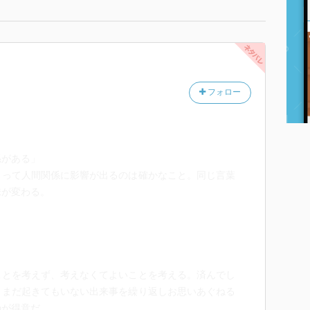
フォロー
係がある」
よって人間関係に影響が出るのは確かなこと。同じ言葉
味が変わる。
ことを考えず、考えなくてよいことを考える。済んでし
、まだ起きてもいない出来事を繰り返しお思いあぐねる
のが得意だ。