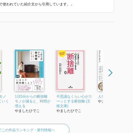
4』 で使われていた紹介文から引用しています。」
モノ
1日5分からの断捨離
不思議なくらい心がス
人生を変える断捨離
くいく
モノが減ると、時間が
ーッとする断捨離 (王
やましたひでこ
増える
様文庫)
やましたひでこ
やましたひでこ
でこの作品ランキング・新刊情報へ