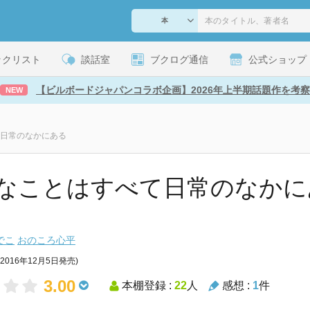
ックリスト
談話室
ブクログ通信
公式ショップ
【ビルボードジャパンコラボ企画】2026年上半期話題作を考察
NEW
日常のなかにある
なことはすべて日常のなかにある
でこ
おのころ心平
(2016年12月5日発売)
3.00
本棚登録 :
22
人
感想 :
1
件