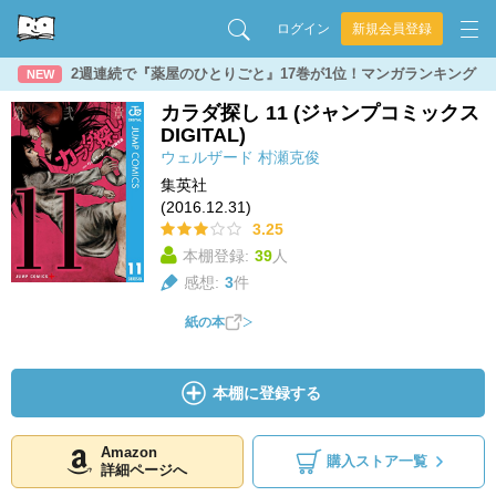
ログイン
新規会員登録
2週連続で『薬屋のひとりごと』17巻が1位！マンガランキング
NEW
カラダ探し 11 (ジャンプコミックス
DIGITAL)
ウェルザード
村瀬克俊
集英社
(2016.12.31)
3.25
本棚登録:
39
人
感想:
3
件
紙の本
本棚に登録する
Amazon
購入ストア一覧
詳細ページへ