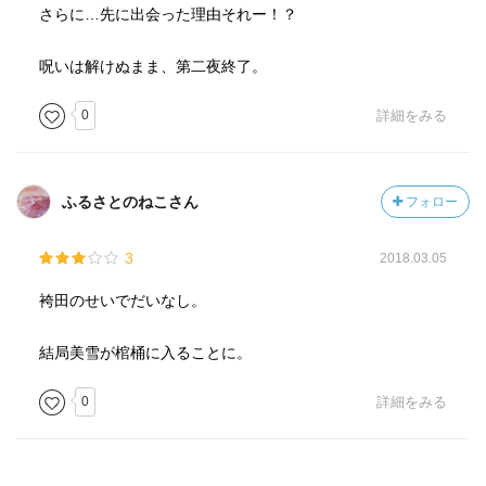
さらに…先に出会った理由それー！？
呪いは解けぬまま、第二夜終了。
0
詳細をみる
ふるさとのねこさん
フォロー
3
2018.03.05
袴田のせいでだいなし。
結局美雪が棺桶に入ることに。
0
詳細をみる