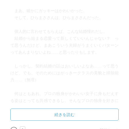
まあ、確かにガッキーはかわいかった。
そして、ひらまささんは、ひらまささんだった。
個人的に言わせてもらえば、こんな結婚憧れだし。
結婚から始まる恋愛って新しくていいんじゃない？ っ
て思うんだけど、まあこういう夫婦がうまくいくパターン
ってあんまりないよね……と思ったりもします。
しっかし、契約結婚の話はおいしいよなあ……って思う
けど、でも、そのためにはがっきークラスの美貌と掃除能
力……（無理）
何はともあれ、プロの独身がかわいい女子に身もだえす
る姿はとっても共感できるし、そんなプロの独身を好きに
なっちゃったあざとい系女子の気持ちもとってもよくわか
るので、見て損はないと思います。
続きを読む