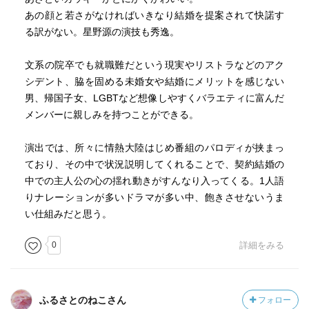
あの顔と若さがなければいきなり結婚を提案されて快諾す
る訳がない。星野源の演技も秀逸。
文系の院卒でも就職難だという現実やリストラなどのアク
シデント、脇を固める未婚女や結婚にメリットを感じない
男、帰国子女、LGBTなど想像しやすくバラエティに富んだ
メンバーに親しみを持つことができる。
演出では、所々に情熱大陸はじめ番組のパロディが挟まっ
ており、その中で状況説明してくれることで、契約結婚の
中での主人公の心の揺れ動きがすんなり入ってくる。1人語
りナレーションが多いドラマが多い中、飽きさせないうま
い仕組みだと思う。
0
詳細をみる
ふるさとのねこさん
フォロー