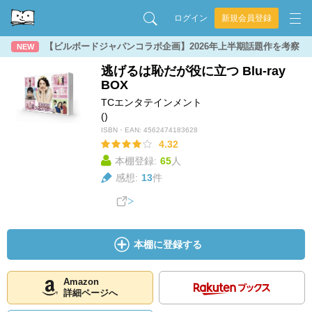
ログイン
新規会員登録
【ビルボードジャパンコラボ企画】2026年上半期話題作を考察
NEW
逃げるは恥だが役に立つ Blu-ray
BOX
TCエンタテインメント
()
ISBN・EAN:
4562474183628
4.32
本棚登録:
65
人
感想:
13
件
本棚に登録する
Amazon
詳細ページへ