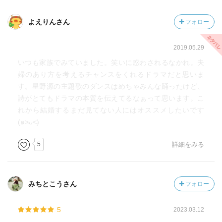
よえりんさん
フォロー
2019.05.29
いつも家族でみていました。笑いに惑わされるなかれ。夫
婦のあり方を考えるチャンスをくれるドラマだと思いま
す。星野源の主題歌のダンスはめちゃみんな踊ったけど、
詩がとてもドラマの本質を伝えてるなぁって思います。こ
れから結婚するまだ見てない人にはオススメしたいです
(๑˃̵ᴗ˂̵)
5
詳細をみる
みちとこうさん
フォロー
5
2023.03.12