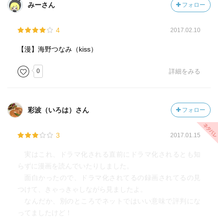
みーさん
フォロー
4
2017.02.10
【漫】海野つなみ（kiss）
0
詳細をみる
彩波（いろは）さん
フォロー
3
2017.01.15
実はこれ、ドラマ化される直前にドラマ化されるとも知
らずに漫画を読んでいたりしました。
面白かったので、ドラマ化されてるの録画されてるの見
つけて、きゃっきゃしながら見ましたよ。
なんだか、別のところでネットではいい意味で評判にな
ってましたけど！