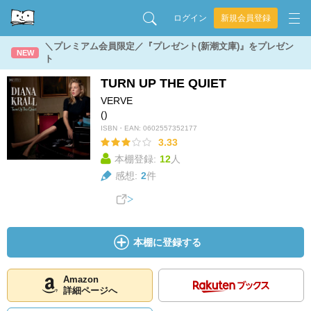
ログイン
新規会員登録
＼プレミアム会員限定／『プレゼント(新潮文庫)』をプレゼン
NEW
ト
TURN UP THE QUIET
VERVE
()
ISBN・EAN:
0602557352177
3.33
本棚登録:
12
人
感想:
2
件
本棚に登録する
Amazon
詳細ページへ