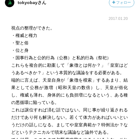
tokyobayさん
フォロー
2017.01.20
視点の整理ができた。
・権威と権力
・聖と俗
・位と身
・国事行為と公的行為（公務）と私的行為（祭祀）
これらを複合的に勘案して「象徴とは何か？」「皇室はど
うあるべきか？」という本質的な議論をする必要がある。
端的に言えば、天皇自身が「象徴を模索」するあまり、結
果として公務が激増（昭和天皇の数倍）し、天皇が俗化
し、権威も薄れ、身体的にも負担増になるという、ある種
の悪循環に陥っている。
これは譲位すれば済む話ではない。同じ事が繰り返される
だけであり何も解決しない。若くて体力があればいいとい
うだけの話しになる。ましてや皇室典範か？特例法か？な
どというテクニカルで瑣末な議論など論外である。