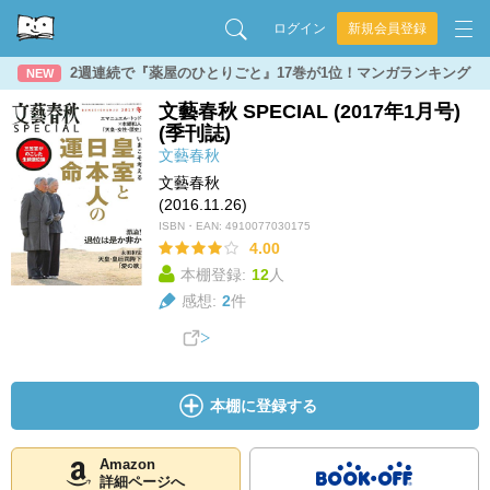
ログイン
新規会員登録
2週連続で『薬屋のひとりごと』17巻が1位！マンガランキング
NEW
文藝春秋 SPECIAL (2017年1月号)
(季刊誌)
文藝春秋
文藝春秋
(2016.11.26)
ISBN・EAN:
4910077030175
4.00
本棚登録:
12
人
感想:
2
件
本棚に登録する
Amazon
詳細ページへ