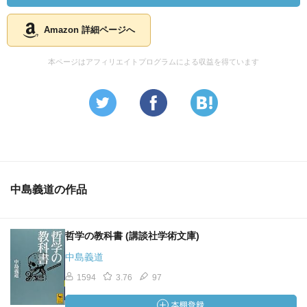
Amazon 詳細ページへ
本ページはアフィリエイトプログラムによる収益を得ています
中島義道の作品
哲学の教科書 (講談社学術文庫)
中島義道
1594
3.76
97