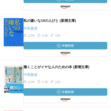
私の嫌いな10の人びと (新潮文庫)
中島義道
1250
3.46
108
働くことがイヤな人のための本 (新潮文庫)
中島義道
1235
3.39
130