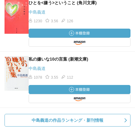
ひとを<嫌う>ということ (角川文庫)
中島義道
1230
3.56
126
私の嫌いな10の言葉 (新潮文庫)
中島義道
1078
3.55
112
中島義道の作品ランキング・新刊情報