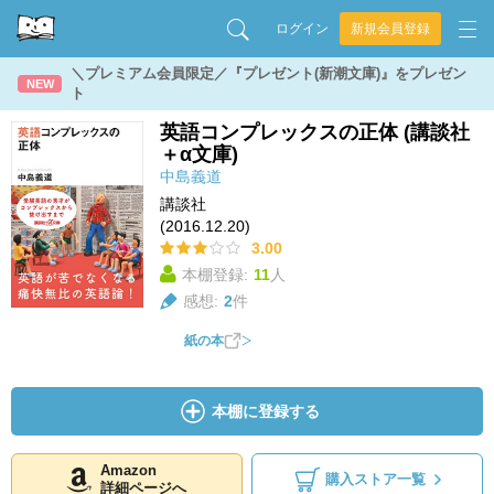
ログイン
新規会員登録
＼プレミアム会員限定／『プレゼント(新潮文庫)』をプレゼン
NEW
ト
英語コンプレックスの正体 (講談社
＋α文庫)
中島義道
講談社
(2016.12.20)
3.00
本棚登録:
11
人
感想:
2
件
紙の本
本棚に登録する
Amazon
購入ストア一覧
詳細ページへ