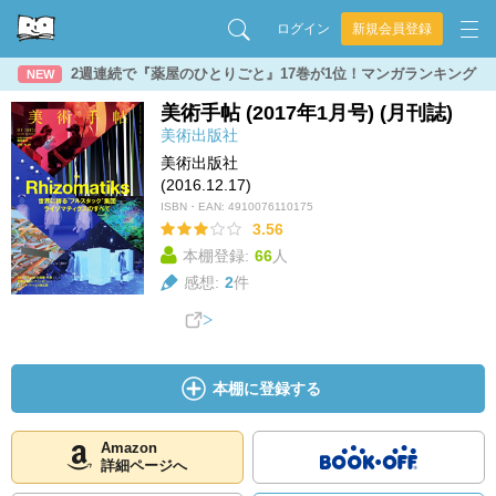
ログイン
新規会員登録
2週連続で『薬屋のひとりごと』17巻が1位！マンガランキング
NEW
美術手帖 (2017年1月号) (月刊誌)
美術出版社
美術出版社
(2016.12.17)
ISBN・EAN:
4910076110175
3.56
本棚登録:
66
人
感想:
2
件
本棚に登録する
Amazon
詳細ページへ