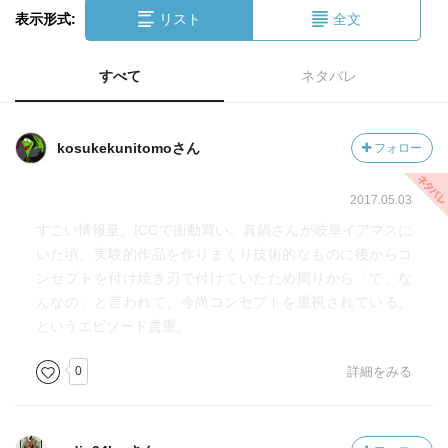
表示形式:
リスト
全文
すべて
ネタバレ
kosukekunitomoさん
フォロー
2017.05.03
すごい情報量。ICCで衝動買い。真鍋さんが岐阜イアマスに
いた頃、実験的作品を作りまくり技術的なものに後からコ
ンセプトを付け焼き刃で付けていたため周りから「で、な
んなの」と言われて、今尚コンセプトを重視されている、
というエピソード貴重。
0
詳細をみる