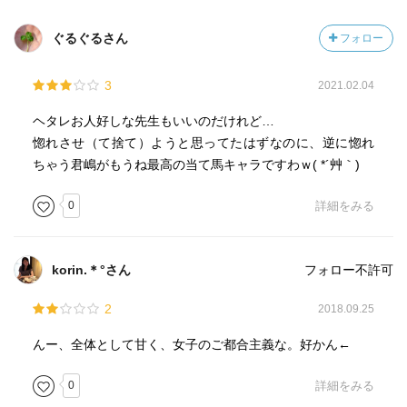
ぐるぐるさん
フォロー
3
2021.02.04
ヘタレお人好しな先生もいいのだけれど…
惚れさせ（て捨て）ようと思ってたはずなのに、逆に惚れ
ちゃう君嶋がもうね最高の当て馬キャラですわｗ( *´艸｀)
0
詳細をみる
korin.＊°さん
フォロー不許可
2
2018.09.25
んー、全体として甘く、女子のご都合主義な。好かん←
0
詳細をみる