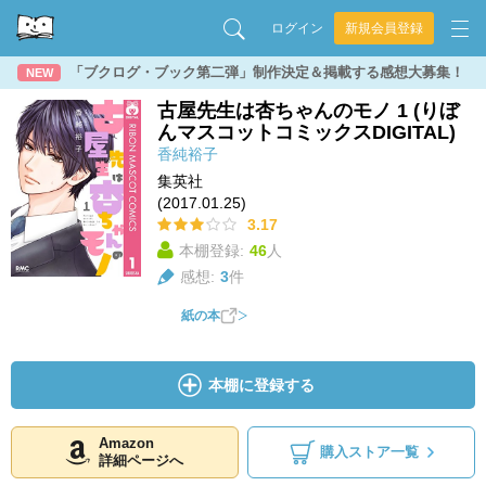
ログイン
新規会員登録
「ブクログ・ブック第二弾」制作決定＆掲載する感想大募集！
NEW
古屋先生は杏ちゃんのモノ 1 (りぼ
んマスコットコミックスDIGITAL)
香純裕子
集英社
(2017.01.25)
3.17
本棚登録:
46
人
感想:
3
件
紙の本
本棚に登録する
Amazon
購入ストア一覧
詳細ページへ