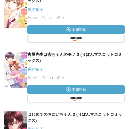
ックス)
香純裕子
280
3.78
2
古屋先生は杏ちゃんのモノ 3 (りぼんマスコットコミ
ックス)
香純裕子
262
3.71
2
はじめてのおにいちゃん 2 (りぼんマスコットコミッ
クス)