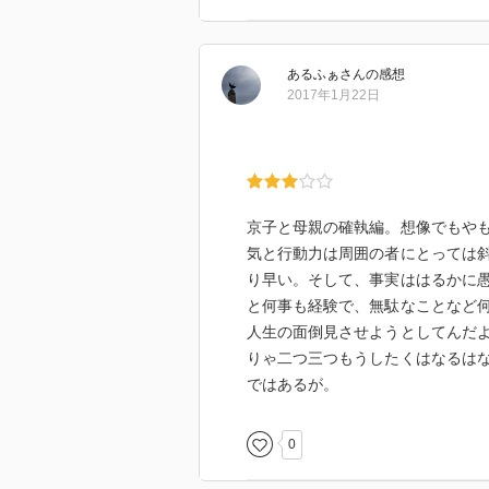
あるふぁ
さん
の感想
2017年1月22日
京子と母親の確執編。想像でもや
気と行動力は周囲の者にとっては
り早い。そして、事実ははるかに
と何事も経験で、無駄なことなど
人生の面倒見させようとしてんだ
りゃ二つ三つもうしたくはなるは
ではあるが。
0