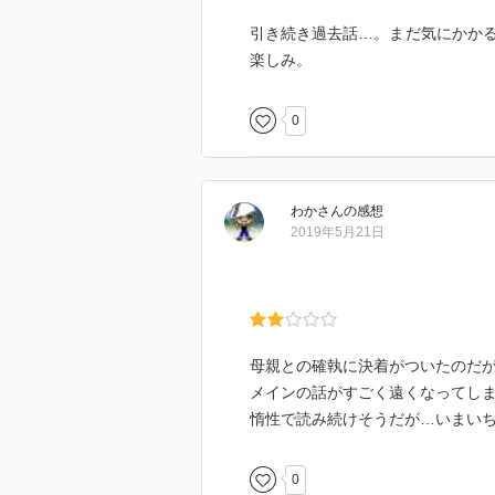
引き続き過去話…。まだ気にかか
楽しみ。
0
わか
さん
の感想
2019年5月21日
母親との確執に決着がついたのだ
メインの話がすごく遠くなってし
惰性で読み続けそうだが…いまい
0