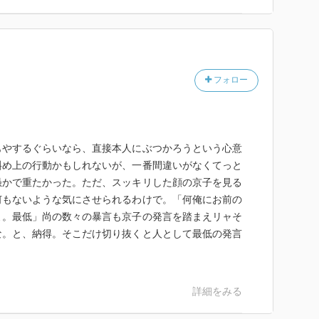
フォロー
もやするぐらいなら、直接本人にぶつかろうという心意
斜め上の行動かもしれないが、一番間違いがなくてっと
愚かで重たかった。ただ、スッキリした顔の京子を見る
何もないような気にさせられるわけで。「何俺にお前の
よ。最低」尚の数々の暴言も京子の発言を踏まえリャそ
な。と、納得。そこだけ切り抜くと人として最低の発言
詳細をみる