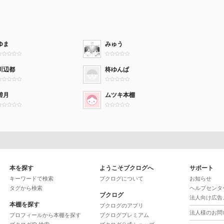
ゆま
みゅう
川辺都
柊ゆんぱ
碧月
ムツキ本棚
本を探す
ようこそブクログへ
サポート
キーワードで検索
ブクログについて
お知らせ
タグから検索
ヘルプセンタ
ブクログ
法人向け広告
本棚を探す
ブクログのアプリ
法人様のお問
プロフィールから本棚を探す
ブクログプレミアム