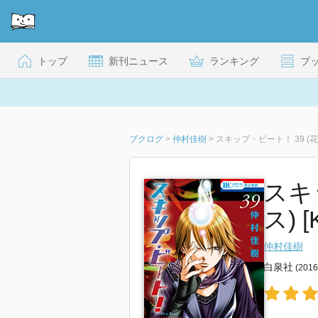
トップ
新刊ニュース
ランキング
ブ
ブクログ
>
仲村佳樹
>
スキップ・ビート！ 39 (
スキ
ス) [K
仲村佳樹
白泉社
(201