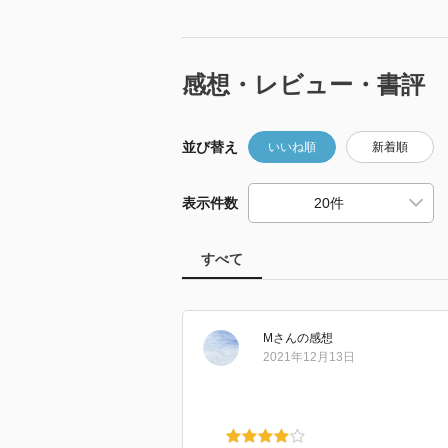
感想・レビュー・書評
並び替え
いいね順
新着順
表示件数
すべて
M
さん
の感想
2021年12月13日