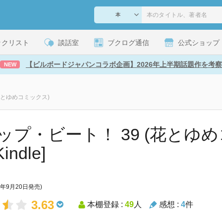
ックリスト
談話室
ブクログ通信
公式ショップ
【ビルボードジャパンコラボ企画】2026年上半期話題作を考察
NEW
花とゆめコミックス)
ップ・ビート！ 39 (花とゆ
indle]
6年9月20日発売)
3.63
本棚登録 :
49
人
感想 :
4
件