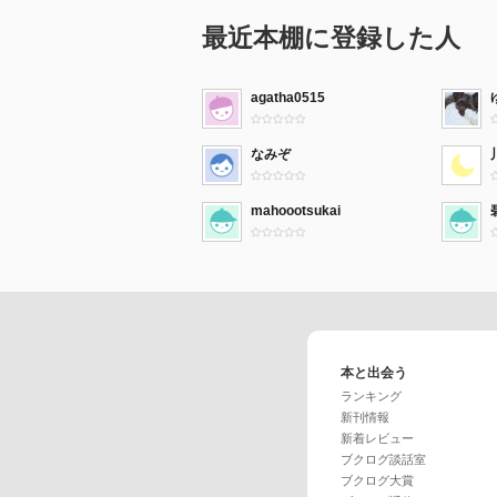
最近本棚に登録した人
agatha0515
なみぞ
mahoootsukai
本と出会う
ランキング
新刊情報
新着レビュー
ブクログ談話室
ブクログ大賞