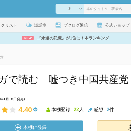
ックリスト
談話室
ブクログ通信
公式ショップ
『永遠の記憶』が1位に！本ランキング
NEW
党
ガで読む 嘘つき中国共産党 [Ki
7年1月18日発売)
4.40
本棚登録 :
22
人
感想 :
2
件
本棚に登録