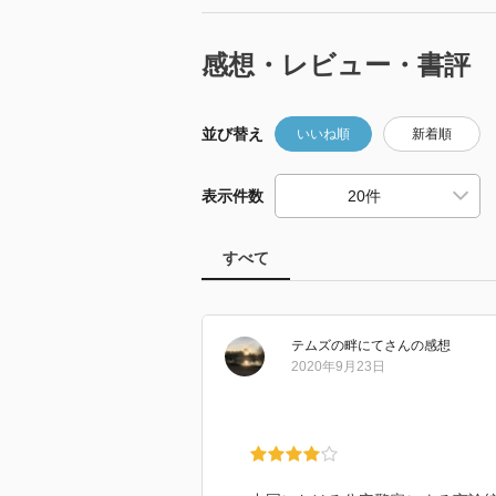
感想・レビュー・書評
並び替え
いいね順
新着順
表示件数
すべて
テムズの畔にて
さん
の感想
2020年9月23日