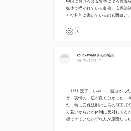
中国における公安警察による言論
媒体で描かれている良書。安保法
と批判的に書いているのも面白い
0
kojiokawara
さん
の感想
2017年1月31日
・1/31 読了．いやー、面白か
ど、実情の一辺が良く分かった．
た．特に安保法制のころのSEEL
り若いからとか体制に反対してる
握できていないずれ方が原因だっ