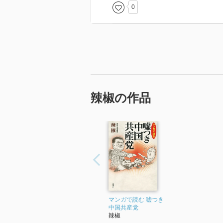
0
辣椒の作品
マンガで読む 嘘つき
中国共産党
辣椒