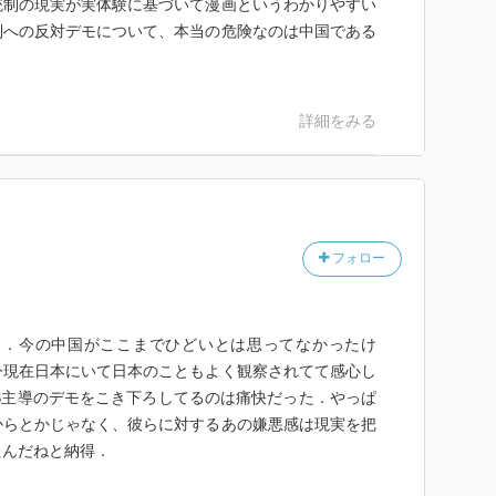
統制の現実が実体験に基づいて漫画というわかりやすい
制への反対デモについて、本当の危険なのは中国である
。
詳細をみる
フォロー
った．今の中国がここまでひどいとは思ってなかったけ
今現在日本にいて日本のこともよく観察されてて感心し
DS主導のデモをこき下ろしてるのは痛快だった．やっぱ
からとかじゃなく、彼らに対するあの嫌悪感は現実を把
たんだねと納得．