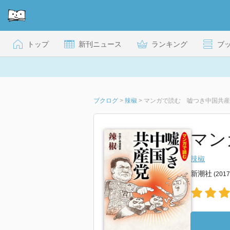
トップ
新刊ニュース
ランキング
ブ
ブクログ
>
辣椒
>
マンガで読む 嘘つき中国共産
マン
辣椒
新潮社
(201