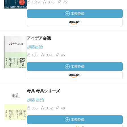
1649
3.45
75
アイデア会議
加藤昌治
405
3.41
45
考具 考具シリーズ
加藤 昌治
355
3.62
40