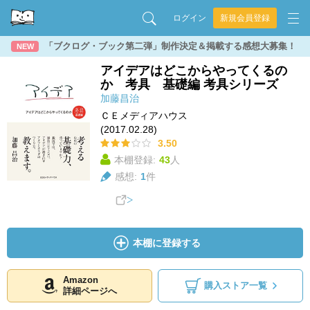
ログイン
新規会員登録
「ブクログ・ブック第二弾」制作決定＆掲載する感想大募集！
NEW
アイデアはどこからやってくるの
か 考具 基礎編 考具シリーズ
加藤昌治
ＣＥメディアハウス
(2017.02.28)
3.50
本棚登録:
43
人
感想:
1
件
本棚に登録する
Amazon
購入ストア一覧
詳細ページへ