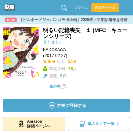
ログイン
新規会員登録
【ビルボードジャパンコラボ企画】2026年上半期話題作を考察
NEW
明るい記憶喪失 １ (MFC キュー
ンシリーズ)
奥たまむし
KADOKAWA
(2017.02.27)
3.89
本棚登録:
98
人
感想:
5
件
紙の本
本棚に登録する
Amazon
購入ストア一覧
詳細ページへ