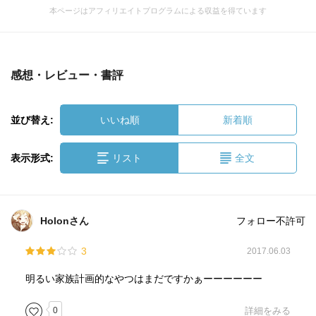
本ページはアフィリエイトプログラムによる収益を得ています
感想・レビュー・書評
並び替え:
いいね順
新着順
表示形式:
リスト
全文
Holonさん
フォロー不許可
3
2017.06.03
明るい家族計画的なやつはまだですかぁーーーーーー
0
詳細をみる