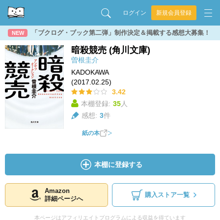
ログイン
新規会員登録
「ブクログ・ブック第二弾」制作決定＆掲載する感想大募集！
NEW
暗殺競売 (角川文庫)
曽根圭介
KADOKAWA
(2017.02.25)
3.42
本棚登録:
35
人
感想:
3
件
紙の本
本棚に登録する
Amazon
購入ストア一覧
詳細ページへ
本ページはアフィリエイトプログラムによる収益を得ています