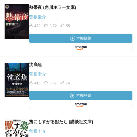
熱帯夜 (角川ホラー文庫)
曽根圭介
472
3.72
55
沈底魚
曽根圭介
416
3.07
74
藁にもすがる獣たち (講談社文庫)
曽根圭介