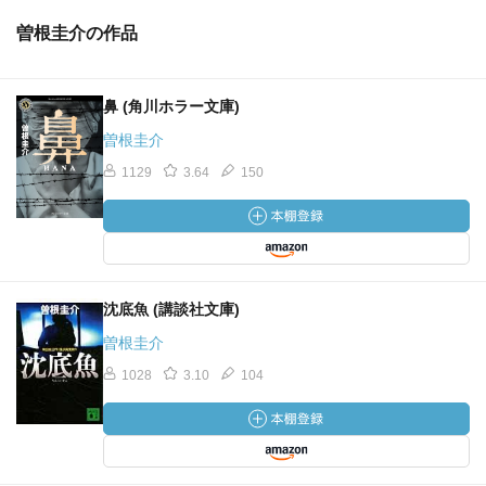
曽根圭介の作品
鼻 (角川ホラー文庫)
曽根圭介
1129
3.64
150
沈底魚 (講談社文庫)
曽根圭介
1028
3.10
104