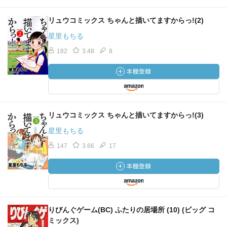
リュウコミックス ちゃんと描いてますからっ!(2)
星里もちる
182
3.48
8
リュウコミックス ちゃんと描いてますからっ!(3)
星里もちる
147
3.66
17
りびんぐゲーム(BC) ふたりの居場所 (10) (ビッグ コ
ミックス)