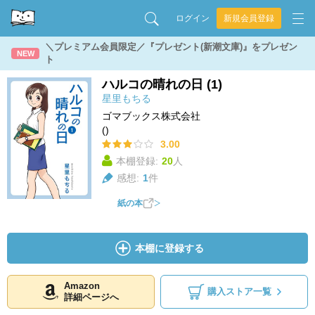
ログイン
新規会員登録
＼プレミアム会員限定／『プレゼント(新潮文庫)』をプレゼン
NEW
ト
ハルコの晴れの日 (1)
星里もちる
ゴマブックス株式会社
()
3.00
本棚登録:
20
人
感想:
1
件
紙の本
本棚に登録する
Amazon
購入ストア一覧
詳細ページへ