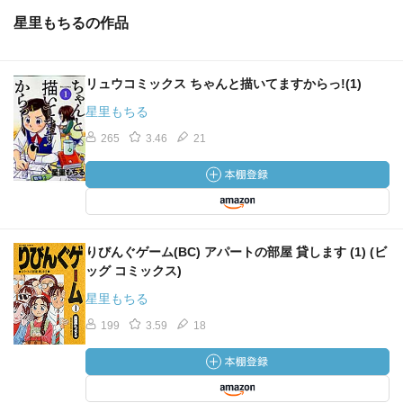
星里もちるの作品
リュウコミックス ちゃんと描いてますからっ!(1)
星里もちる
265
3.46
21
りびんぐゲーム(BC) アパートの部屋 貸します (1) (ビ
ッグ コミックス)
星里もちる
199
3.59
18