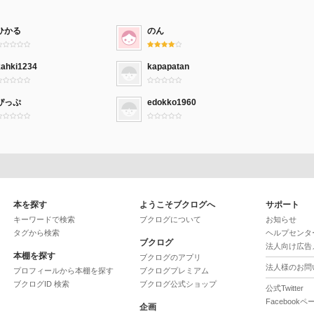
ひかる
のん
kahki1234
kapapatan
ぴっぷ
edokko1960
本を探す
ようこそブクログへ
サポート
キーワードで検索
ブクログについて
お知らせ
タグから検索
ヘルプセンタ
ブクログ
法人向け広告
本棚を探す
ブクログのアプリ
法人様のお問
プロフィールから本棚を探す
ブクログプレミアム
ブクログID 検索
ブクログ公式ショップ
公式Twitter
Facebookペ
企画