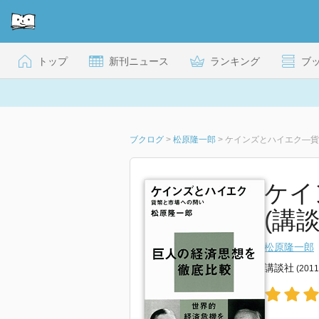
トップ
新刊ニュース
ランキング
ブ
ブクログ
>
松原隆一郎
>
ケインズとハイエク―貨
ケイ
(講談
松原隆一郎
講談社
(201