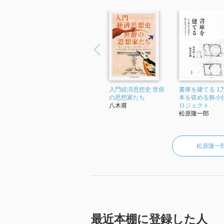
入門経済思想史 世俗
書庫を建てる 1
の思想家たち
本を収める狭小
八木甫
ロジェクト
松原隆一郎
松原隆一
最近本棚に登録した人