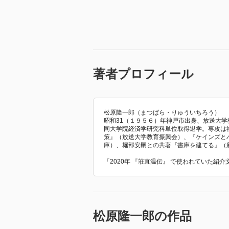
著者プロフィール
松原隆一郎（まつばら・りゅういちろう）
昭和31（１９５６）年神戸市出身、放送大
同大学院経済学研究科単位取得退学。専攻は
策』（放送大学教育振興会）、『ケインズと
庫）、堀部安嗣との共著『書庫を建てる』（
「2020年 『荘直温伝』 で使われていた紹
松原隆一郎の作品