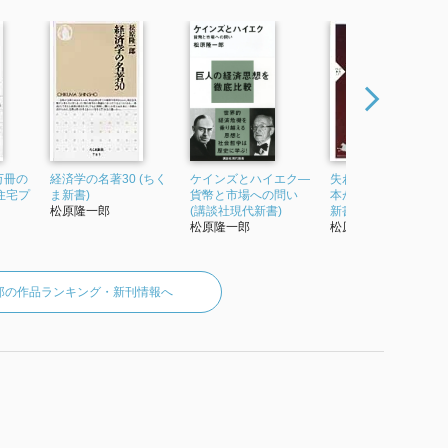
万冊の
経済学の名著30 (ちく
ケインズとハイエク―
失われた景観 戦後日
住宅プ
ま新書)
貨幣と市場への問い
本が築いたもの (PHP
松原隆一郎
(講談社現代新書)
新書)
松原隆一郎
松原隆一郎
郎の作品ランキング・新刊情報へ