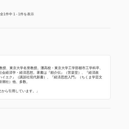
全1件中 1 - 1件を表示
学教授、東京大学名誉教授。灘高校・東京大学工学部都市工学科卒、
社会経済学・経済思想。著書は『頼介伝』（苦楽堂）、『経済政
ハイエク』（講談社現代新書）、『経済思想入門』（ちくま学芸文
新潮社）他、多数。
介文から引用しています。」