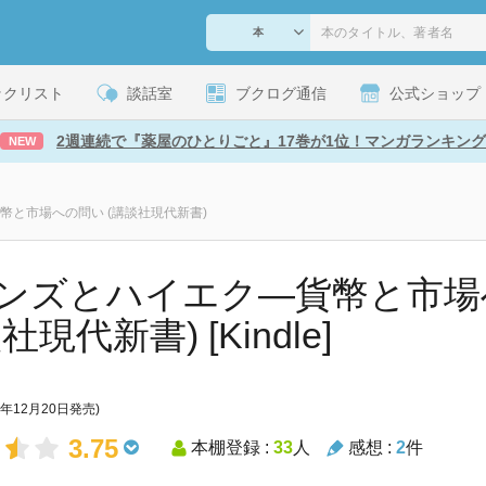
ックリスト
談話室
ブクログ通信
公式ショップ
2週連続で『薬屋のひとりごと』17巻が1位！マンガランキング
NEW
幣と市場への問い (講談社現代新書)
ンズとハイエク―貨幣と市場
社現代新書) [Kindle]
1年12月20日発売)
3.75
本棚登録 :
33
人
感想 :
2
件