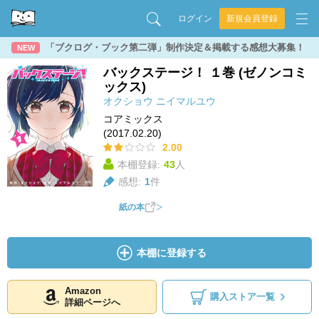
ログイン
新規会員登録
「ブクログ・ブック第二弾」制作決定＆掲載する感想大募集！
NEW
バックステージ！ １巻 (ゼノンコミ
ックス)
オクショウ
ニイマルユウ
コアミックス
(2017.02.20)
2.00
本棚登録:
43
人
感想:
1
件
紙の本
本棚に登録する
Amazon
購入ストア一覧
詳細ページへ