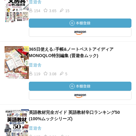
晋遊舎
154
3.65
15
365日使える♪手帳&ノートベストアイディア
MONOQLO特別編集 (晋遊舎ムック)
晋遊舎
119
3.08
5
英語教材完全ガイド 英語教材辛口ランキング50
(100%ムックシリーズ)
晋遊舎