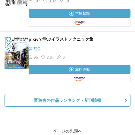
107
3.32
10
pixivで学ぶイラストテクニック集
晋遊舎
95
3.64
9
晋遊舎の作品ランキング・新刊情報
ページの先頭へ