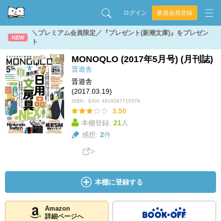
ログイン
新規会員登録
＼プレミアム会員限定／『プレゼント(新潮文庫)』をプレゼン
NEW
ト
MONOQLO (2017年5月号) (月刊誌)
晋遊舎
晋遊舎
(2017.03.19)
ISBN・EAN:
4910087710579
3.50
本棚登録:
21
人
感想:
2
件
本棚に登録する
Amazon
詳細ページへ