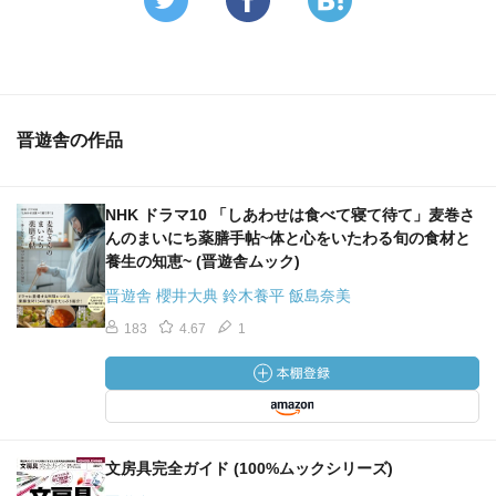
晋遊舎の作品
NHK ドラマ10 「しあわせは食べて寝て待て」麦巻さ
んのまいにち薬膳手帖~体と心をいたわる旬の食材と
養生の知恵~ (晋遊舎ムック)
晋遊舎 櫻井大典 鈴木養平 飯島奈美
183
4.67
1
文房具完全ガイド (100%ムックシリーズ)