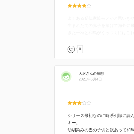
よくある疑似家族モノかと思いき
生まれたての赤子を預けて海外に
きた千秋と和馬がくっつくにはこ
0
大沢
さん
の感想
2021年5月4日
シリーズ最初なのに時系列順に読
キー。
幼馴染みの巴の子供と訳あって和