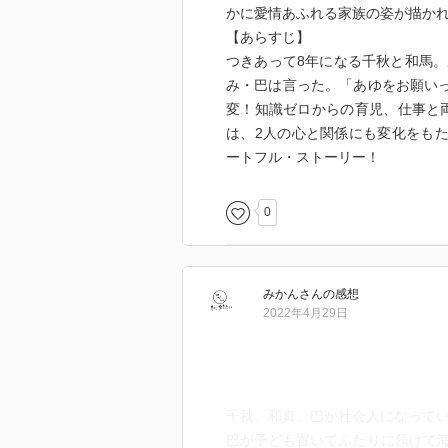
かに愛情あふれる家族の姿が描か
【あらすじ】
つきあって8年になる千秋と和馬
み・巴は言った。「あゆをお願いっ
変！知識ゼロからの育児、仕事と両
は、2人の心と関係にも変化をもた
ートフル・ストーリー！
0
みかん
さん
の感想
2022年4月29日
千秋、和真、巴が社会人になって
巴が子ども置いてふたりに預けて