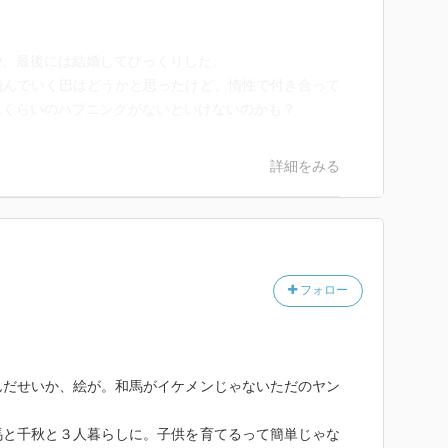
や、最後には結婚してびっくりした。
飛んでいく巴はどうかと思ったけど、惰性で付き合って
れくらいのハプニングがないといけないのかも？
詳細をみる
フォロー
んだせいか、絵が。和馬がイケメンじゃないただのヤン
馬と千秋と３人暮らしに。子供を育てるって簡単じゃな