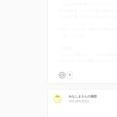
こは4部作全体通してよきでした
読む順番違ったらまた違う感想に
この方の描く子どもかわいいなと
好きなシーンは、寝転んだ和真の
いるところです
【追記】
でもよく考えると、この3人は家
がふたりに子ども預けるのもアリ
0
みなしま
さん
の感想
2021年6月9日