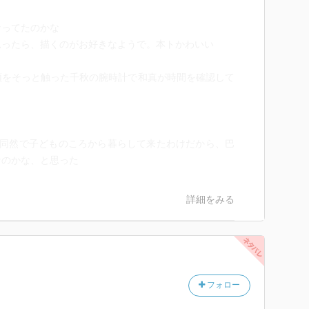
なってたのかな
思ったら、描くのがお好きなようで。本トかわいい
頭をそっと触った千秋の腕時計で和真が時間を確認して
族同然で子どものころから暮らして来たわけだから、巴
なのかな、と思った
詳細をみる
フォロー