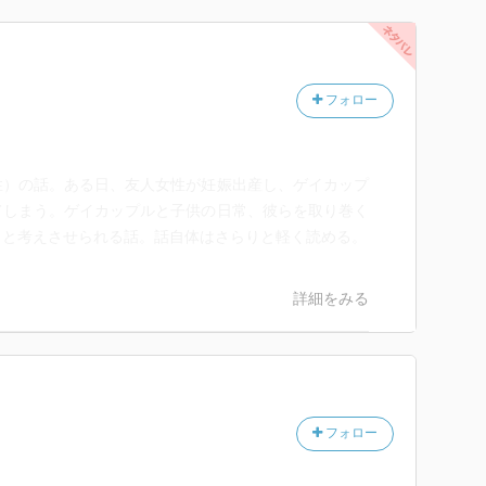
フォロー
性）の話。ある日、友人女性が妊娠出産し、ゲイカップ
てしまう。ゲイカップルと子供の日常、彼らを取り巻く
？と考えさせられる話。話自体はさらりと軽く読める。
詳細をみる
フォロー