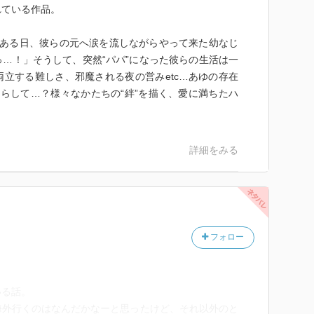
れている作品。
。ある日、彼らの元へ涙を流しながらやって来た幼なじ
…！」そうして、突然“パパ”になった彼らの生活は一
立する難しさ、邪魔される夜の営みetc…あゆの存在
らして…？様々なかたちの“絆”を描く、愛に満ちたハ
詳細をみる
フォロー
いる話。
海外行くのはなんだかなーと思ったけど、それ以外のと