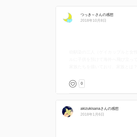
つっき～
さん
の感想
2018年10月8日
幼馴染の三人（ゲイカップルと女
ルに子供を預けて海外へ飛び立っ
家族たちを描いており、家族とは
0
akizukisana
さん
の感想
2018年1月6日