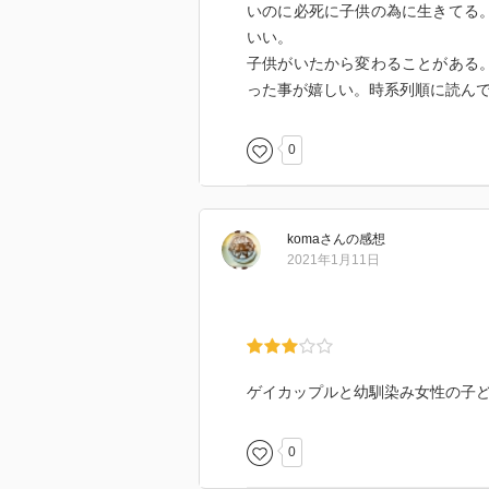
いのに必死に子供の為に生きてる
いい。
子供がいたから変わることがある
った事が嬉しい。時系列順に読ん
0
koma
さん
の感想
2021年1月11日
ゲイカップルと幼馴染み女性の子
0