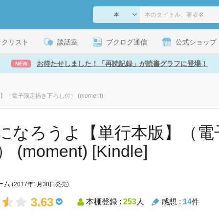
ックリスト
談話室
ブクログ通信
公式ショップ
お待たせしました！「再読記録」が読書グラフに登場！
NEW
（電子限定描き下ろし付） (moment)
になろうよ【単行本版】（電
(moment) [Kindle]
ーム
(2017年1月30日発売)
3.63
本棚登録 :
253
人
感想 :
14
件