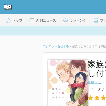
トップ
新刊ニュース
ランキング
ブ
ブクログ
>
倉橋トモ
>
家族になろうよ【単行本版】
家族
し付） 
倉橋トモ
シュークリ