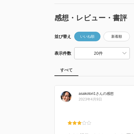
感想・レビュー・書評
並び替え
いいね順
新着順
表示件数
すべて
asakotori1
さん
の感想
2023年4月9日