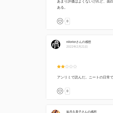
あまり評価はよくないけれど、面
ある。
0
nilorior
さん
の感想
2022年2月21日
アンリミで読んだ。ニートの日常
0
如月久美子
さん
の感想