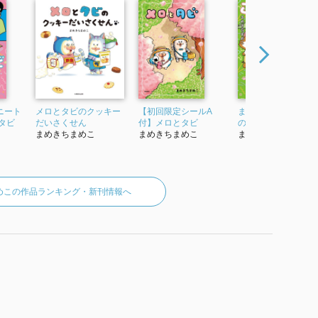
ニート
メロとタビのクッキー
【初回限定シールA
まめきちまめこニー
タビ
だいさくせん
付】メロとタビ
の日常 こまちとタビ
まめきちまめこ
まめきちまめこ
まめきちまめこ
めこの作品ランキング・新刊情報へ