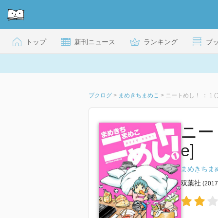
トップ
新刊ニュース
ランキング
ブ
ブクログ
>
まめきちまめこ
>
ニートめし！ ： 1
ニート
e]
まめきちま
双葉社
(201