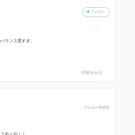
フォロー
のバランス悪すぎ。
。
。
詳細をみる
フォロー不許可
にうめぇや！！