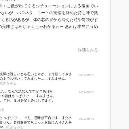
常＋ご飯が出てくるシチュエーションによる漫画でい
少ないが、パロネタ、ニートの実情を絡めた持ち味で笑
てくる話があるが、体の芯の底から冷えた時や胃袋がす
の美味さはめちゃくちゃわかるわー あれは本当にうめ
詳細をみる
復帰は難しいとも思いますが、そう願ってやま
2017/08/05
の上でお伺いしてみました……すみません。
続きをみる
した。なんて読むんですか？あれw
2017/08/06
シャ語はさっぱりで…。すみません。
月、７月、８月分楽しみにしてます。
みる
さっぱりで…。でも、意味は百合です。また名
2017/08/06
ません。名前変更でちょっとお気に入りさんを
..
続きをみる