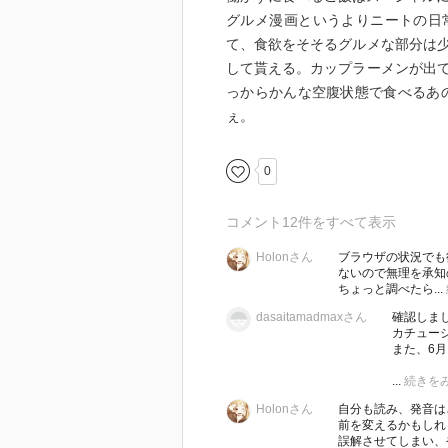
グルメ漫画というよりニートの日
て、食欲をそそるグルメな部分は
して貰える。カップラーメンが出
っからかんな空腹状態で食べるあ
ぇ。
0
コメント
12
件をすべて表示
Holonさん
ブラウザの状況でも
ないので無理を承知
ちょっと調べたら...
dasaitamadmaxさん
確認しま
カチュー
また、6
...
続きを
Holonさん
自分も読み、発音は
前を変えるかもしれ
誤解させてしまい、や.