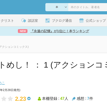
ックリスト
談話室
ブクログ通信
公式ショップ
『永遠の記憶』が1位に！本ランキング
NEW
 (アクションコミックス)
めし！ ： 1 (アクションコミッ
めこ
7年2月28日発売)
2.23
本棚登録 :
47
人
感想 :
7
件