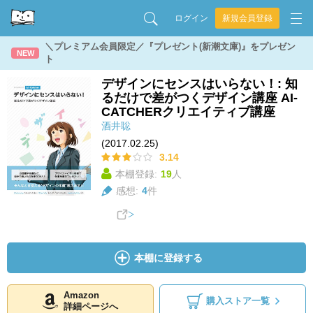
ログイン
新規会員登録
＼プレミアム会員限定／『プレゼント(新潮文庫)』をプレゼン
NEW
ト
デザインにセンスはいらない！: 知
るだけで差がつくデザイン講座 AI-
CATCHERクリエイティブ講座
酒井聡
(2017.02.25)
3.14
本棚登録:
19
人
感想:
4
件
本棚に登録する
Amazon
購入ストア一覧
詳細ページへ