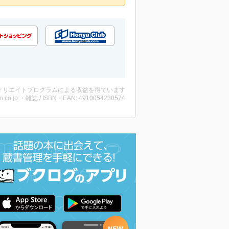
ィリエイトプログラムによる収益を得ています
n.co.jp ・雑誌 / ISBN・EAN: 4910054230574