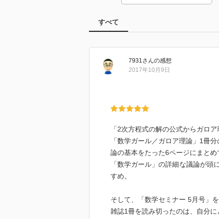
すべて
7931
さん
の感想
2017年10月9日
「2次方程式の解の公式からガロア
「数学ガール／ガロア理論」1冊分
論の基本をたった6ページにまとめ
「数学ガール」の詳細な議論が頭
すめ。
そして、「数学セミナー 5月号」
雑誌1冊を読み切ったのは、自分に