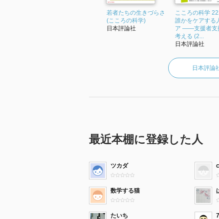
若者たちの生きづらさ
こころの科学 22
(こころの科学)
誰かをケアする
日本評論社
ア ――支援者支
考える (2...
日本評論社
日本評論
最近本棚に登録した人
ツカダ
数学する猫
たいち