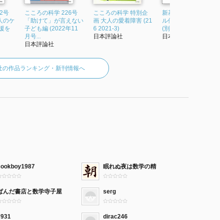
2号
こころの科学 226号
こころの科学 特別企
新基本法コンメンタ
人のケ
「助けて」が言えない
画 大人の愛着障害 (21
ル借地借家法 (第2版)
援を
子ども編 (2022年11
6 2021-3)
(別冊法学セミナー)
月号...
日本評論社
日本評論社
日本評論社
社の作品ランキング・新刊情報へ
cookboy1987
眠れぬ夜は数学の精
ぱんだ書店と数学寺子屋
serg
7931
dirac246