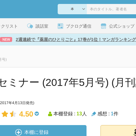
ックリスト
談話室
ブクログ通信
公式ショップ
2週連続で『薬屋のひとりごと』17巻が1位！マンガランキング
NEW
月号)
ミナー (2017年5月号) (月刊
(2017年4月13日発売)
4.50
本棚登録 :
13
人
感想 :
1
件
本棚に登録