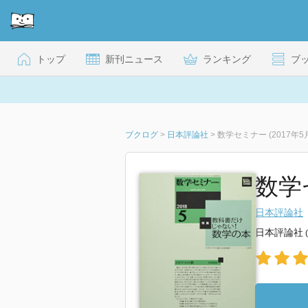
トップ
新刊ニュース
ランキング
ブ
ブクログ
>
日本評論社
>
数学セミナー (2017年5
数学セ
日本評論社
日本評論社