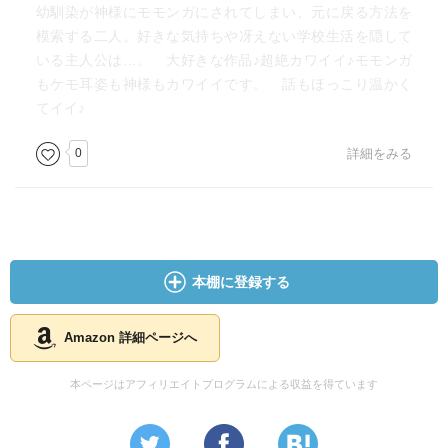
幼馴染が神様にモモンガにされてしまい、元に戻る方法を
模索する二人。好きな気持ちや冴えない学校生活を隠して
いる主人公は…。 大好きな作品♪超絶カワイイ♪モモンガ
もケモ耳姿も神様もカワイイです。 話もほっこり温かく
てイイ♪
0
詳細をみる
本棚に登録する
Amazon 詳細ページへ
本ページはアフィリエイトプログラムによる収益を得ています