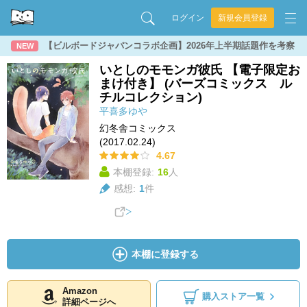
ログイン
新規会員登録
【ビルボードジャパンコラボ企画】2026年上半期話題作を考察
NEW
いとしのモモンガ彼氏 【電子限定お
まけ付き】 (バーズコミックス ル
チルコレクション)
平喜多ゆや
幻冬舎コミックス
(2017.02.24)
4.67
本棚登録:
16
人
感想:
1
件
本棚に登録する
Amazon
購入ストア一覧
詳細ページへ