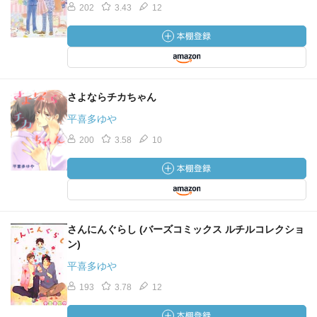
202
3.43
12
さよならチカちゃん
平喜多ゆや
200
3.58
10
さんにんぐらし (バーズコミックス ルチルコレクショ
ン)
平喜多ゆや
193
3.78
12