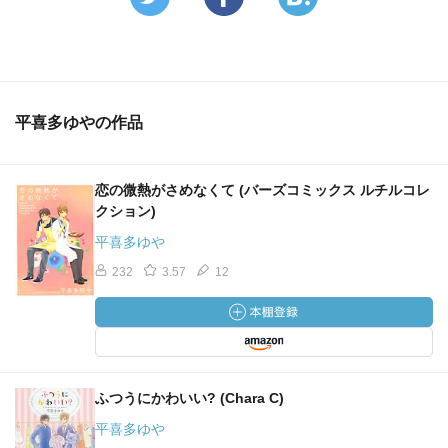
平喜多ゆやの作品
恋の微熱がさめなくて (バーズコミックス ルチルコレ
クション)
平喜多ゆや
232
3.57
12
ふつうにかわいい? (Chara C)
平喜多ゆや