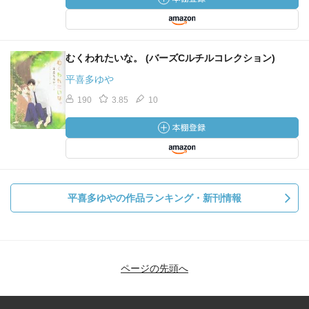
むくわれたいな。 (バーズCルチルコレクション)
平喜多ゆや
190
3.85
10
平喜多ゆやの作品ランキング・新刊情報
ページの先頭へ