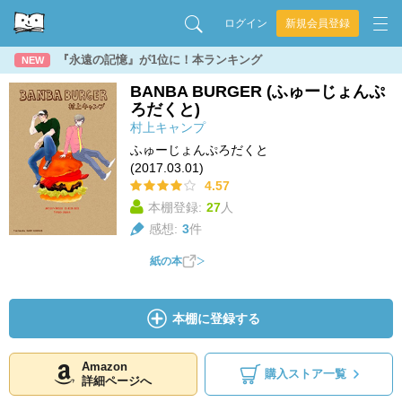
ログイン
新規会員登録
『永遠の記憶』が1位に！本ランキング
NEW
BANBA BURGER (ふゅーじょんぷ
ろだくと)
村上キャンプ
ふゅーじょんぷろだくと
(2017.03.01)
4.57
本棚登録:
27
人
感想:
3
件
紙の本
本棚に登録する
Amazon
購入ストア一覧
詳細ページへ