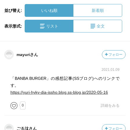
並び替え:
いいね順
新着順
表示形式:
リスト
全文
mayuriさん
フォロー
2021.01.09
「BANBA BURGER」の感想記事(SSブログ)へのリンクで
す。
https://yuri-hyky-dia-issho.blog.ss-blog.jp/2020-05-16
0
詳細をみる
ごる汰さん
フォロー