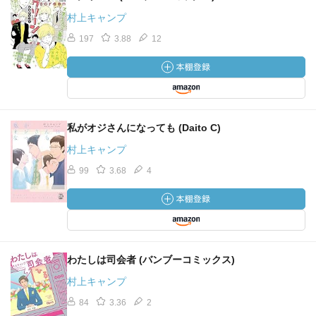
村上キャンプ
197
3.88
12
私がオジさんになっても (Daito C)
村上キャンプ
99
3.68
4
わたしは司会者 (バンブーコミックス)
村上キャンプ
84
3.36
2