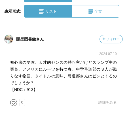
表示形式:
リスト
全文
開星図書館さん
フォロー
2024.07.10
初心者の早弥、天才的センスの持ち主だけどスランプ中の
実良、アメリカにルーツを持つ春。中学弓道部の３人が織
りなす物語。タイトルの意味、弓道部さんはピンとくるの
でしょうか？
【NDC：913】
0
詳細をみる