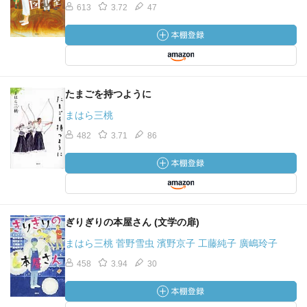
613
3.72
47
たまごを持つように
まはら三桃
482
3.71
86
ぎりぎりの本屋さん (文学の扉)
まはら三桃 菅野雪虫 濱野京子 工藤純子 廣嶋玲子
458
3.94
30