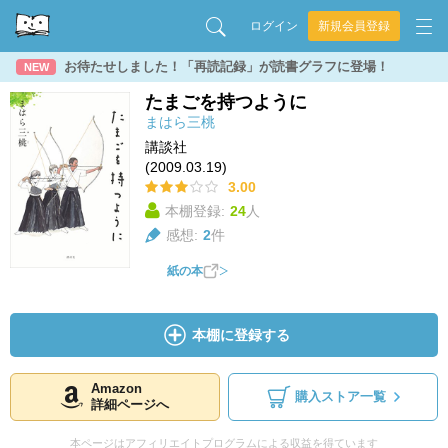
ログイン
新規会員登録
お待たせしました！「再読記録」が読書グラフに登場！
NEW
たまごを持つように
まはら三桃
講談社
(2009.03.19)
3.00
本棚登録:
24
人
感想:
2
件
紙の本
本棚に登録する
Amazon
購入ストア一覧
詳細ページへ
本ページはアフィリエイトプログラムによる収益を得ています