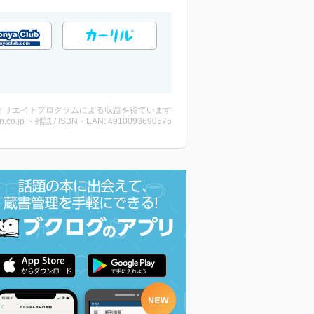
ィリエイトプログラムによる収益を得ています
n.co.jp ・雑誌 / ISBN・EAN: 4910093690575