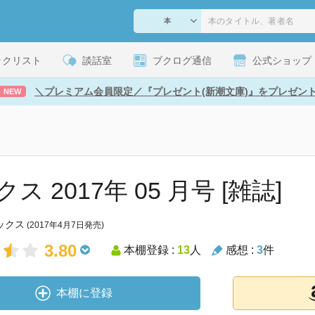
ックリスト
談話室
ブクログ通信
公式ショップ
＼プレミアム会員限定／『プレゼント(新潮文庫)』をプレゼン
NEW
ス 2017年 05 月号 [雑誌]
ックス
(2017年4月7日発売)
3.80
本棚登録 :
13
人
感想 :
3
件
本棚に登録