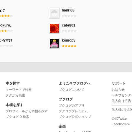
なぐ
banri08
hokuro。
cafe801
くろすけ
komopy
本を探す
ようこそブクログへ
サポート
キーワードで検索
ブクログについて
お知らせ
タグから検索
ヘルプセンタ
ブクログ
法人向け広告
本棚を探す
ブクログのアプリ
法人様のお問
プロフィールから本棚を探す
ブクログプレミアム
ブクログID 検索
ブクログ公式ショップ
公式Twitter
Facebookペ
企画