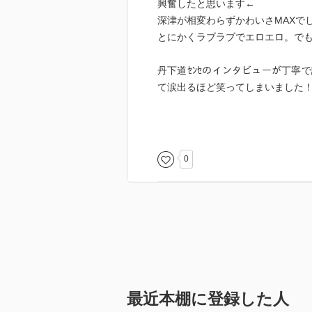
興奮したと思います←
深津が相変わらずかわいさMAXで
とにかくラブラブでエロエロ。で
丹下道ｾﾝｾのインタビューが丁寧
て涙出るほど笑ってしまいました
あとは、座裏屋蘭丸ｾﾝｾの「リカ
み。
0
最近本棚に登録した人