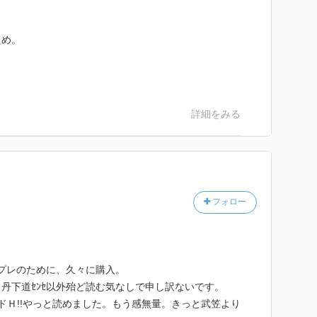
ため。
。
詳細をみる
フォロー
全プレのために、久々に購入。
丹下道ｾﾝｾ以外殆ど読む気なしで申し訳ないです。
ドＨ!!やっと読めました。もう感無量。きっと武笠より