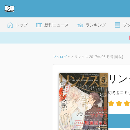
トップ
新刊ニュース
ランキング
ブ
ブクログ
>
>
リンクス 2017年 05 月号 [雑誌]
リンク
幻冬舎コミ