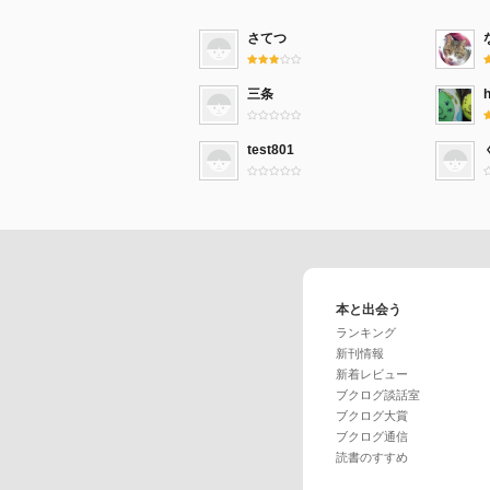
さてつ
三条
test801
本と出会う
ランキング
新刊情報
新着レビュー
ブクログ談話室
ブクログ大賞
ブクログ通信
読書のすすめ