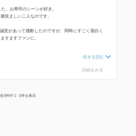
した。お寿司のシーンが好き。
も微笑ましい二人なのです。
で誠意があって感動したのですが、同時にすごく面白く
！ますますファンに。
ー＆シガレット」が大注目でした。陸クミコｾﾝｾの話も好
詳細をみる
全3件中 1 - 3件を表示