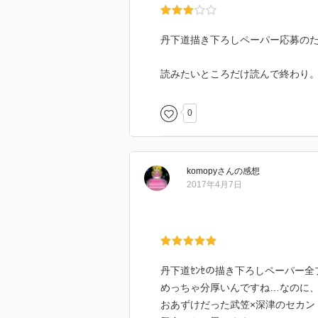
丹下道描き下ろしペーパー応募の
読みたいところだけ読んで終わり
0
komopy
さん
の感想
2017年4月7日
丹下道ｾﾝｾの描き下ろしペーパー
めっちゃ分厚いんですね…なのに、
おあずけだった武笠×深津のセカン