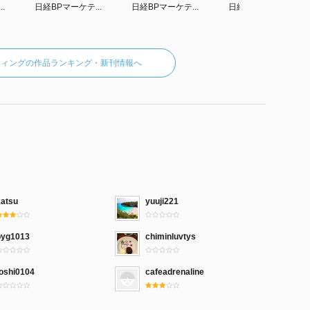
.
日経BPマーケテ...
日経BPマーケテ...
日経BPマーケテ...
ティングの作品ランキング・新刊情報へ
katsu
yuuji221
pyg1013
chiminluvtys
toshi0104
cafeadrenaline