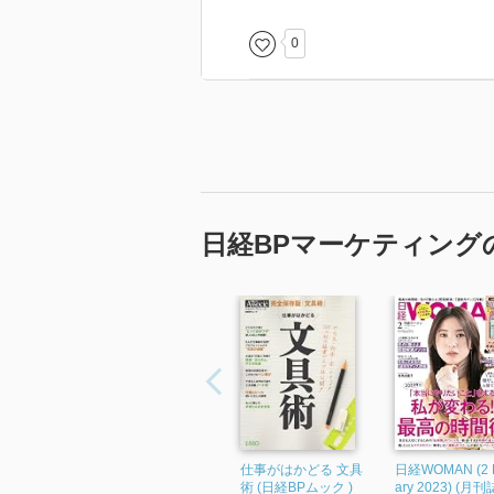
0
日経BPマーケティング
仕事がはかどる 文具
日経WOMAN (2 F
術 (日経BPムック )
ary 2023) (月刊