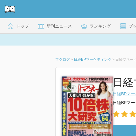
トップ
新刊ニュース
ランキング
ブ
ブクログ
>
日経BPマーケティング
>
日経マネー (
日経マ
日経BPマ
日経BPマ