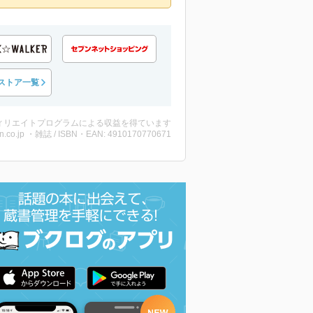
ストア一覧
ィリエイトプログラムによる収益を得ています
n.co.jp ・雑誌 / ISBN・EAN: 4910170770671