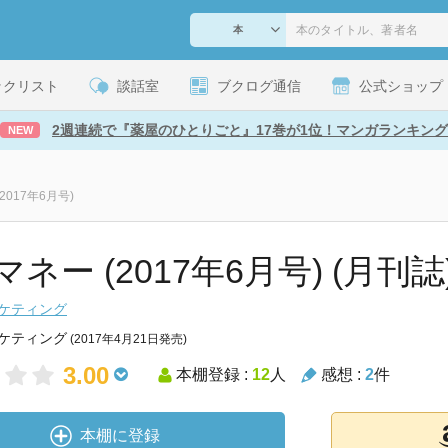
ックリスト
談話室
ブクログ通信
公式ショップ
2週連続で『薬屋のひとりごと』17巻が1位！マンガランキング
NEW
2017年6月号)
ネー (2017年6月号) (月刊誌
ーケティング
ーケティング
(2017年4月21日発売)
3.00
本棚登録 :
12
人
感想 :
2
件
本棚に登録