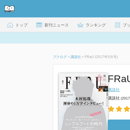
トップ
新刊ニュース
ランキング
ブ
ブクログ
>
講談社
>
FRaU (2017年5月号)
FRa
講談社
講談社
(201