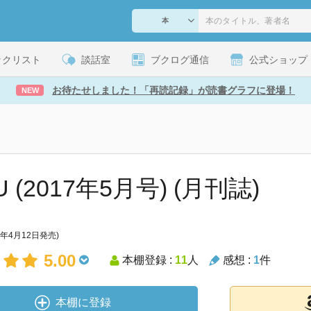
ックリスト
談話室
ブクログ通信
公式ショップ
お待たせしました！「再読記録」が読書グラフに登場！
NEW
U (2017年5月号) (月刊誌)
7年4月12日発売)
5.00
本棚登録 :
11
人
感想 :
1
件
本棚に登録