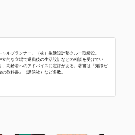
シャルプランナー。（株）生活設計塾クルー取締役。
中立的な立場で退職後の生活設計などの相談を受けてい
り、高齢者へのアドバイスに定評がある。著書は『知識ゼ
金の教科書』（講談社）など多数。
い！ 手間いらず 冷凍うどんのすすめ』（上田淳子）
専門学校の西洋料理研究所職員を経て、渡欧。帰国後は東
エとして勤務したのち、料理研究家として活動。作りやす
けごはん』『ひとりでできる 子どもキッチン』（以上、
京慈恵会医科大学附属病院 栄養部 濱裕宣・赤石定典
生活の中で活かせる食事のノウハウの普及を目指してい