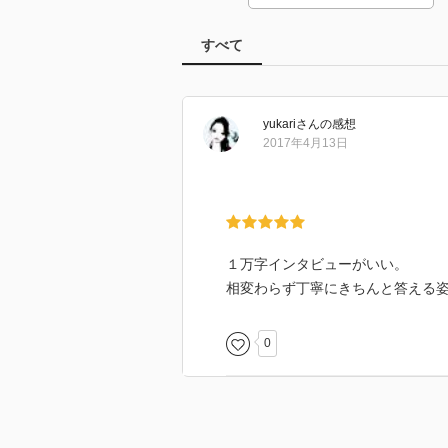
すべて
yukari
さん
の感想
2017年4月13日
１万字インタビューがいい。
相変わらず丁寧にきちんと答える
0