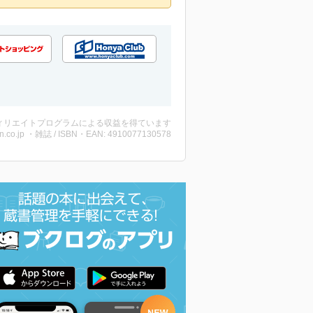
ィリエイトプログラムによる収益を得ています
n.co.jp ・雑誌 / ISBN・EAN: 4910077130578