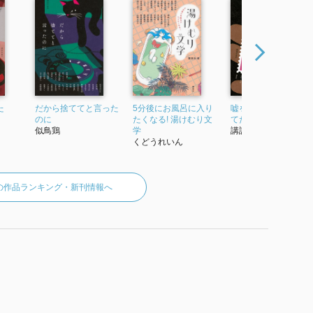
たわかりやすい解説に定評がある。
 2023』 で使われていた紹介文から引用しています。」
た
だから捨ててと言った
5分後にお風呂に入り
嘘をついたのは、初
のに
たくなる! 湯けむり文
てだった
似鳥鶏
学
講談社
くどうれいん
の作品ランキング・新刊情報へ