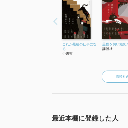
る。栄養のプロの知識と科学に基づい
「2022年 『かんたん年金家計ノート
これが最後の仕事にな
黒猫を飼い始め
る
講談社
小川哲
講談社
最近本棚に登録した人