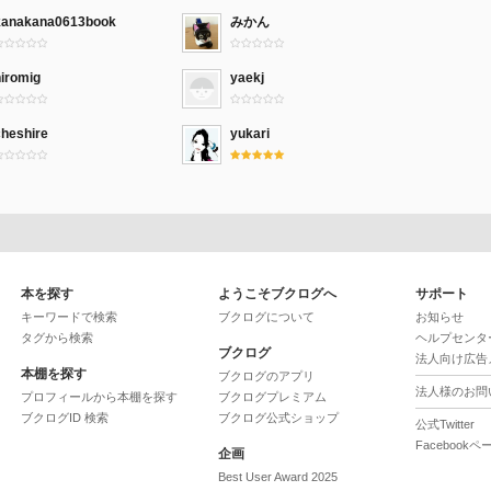
kanakana0613book
みかん
hiromig
yaekj
cheshire
yukari
本を探す
ようこそブクログへ
サポート
キーワードで検索
ブクログについて
お知らせ
タグから検索
ヘルプセンタ
ブクログ
法人向け広告
本棚を探す
ブクログのアプリ
法人様のお問
プロフィールから本棚を探す
ブクログプレミアム
ブクログID 検索
ブクログ公式ショップ
公式Twitter
Facebookペ
企画
Best User Award 2025