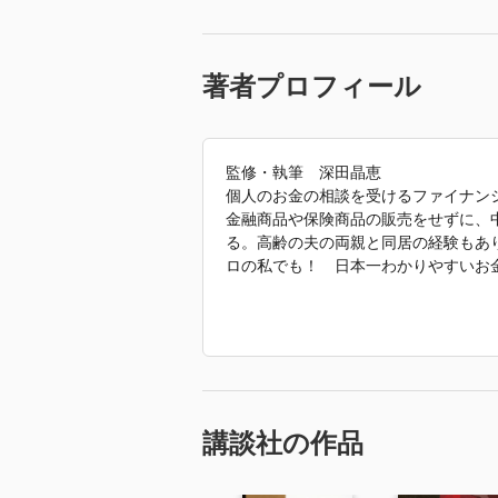
著者プロフィール
監修・執筆 深田晶恵
個人のお金の相談を受けるファイナン
金融商品や保険商品の販売をせずに、
る。高齢の夫の両親と同居の経験もあ
ロの私でも！ 日本一わかりやすいお
巻頭料理特集 『かんたん！ おいし
兵庫県神戸市生まれ。辻学園調理技術
京のサロン・ド・テでシェフパティシ
い家庭料理レシピが好評。『冷凍お届
講談社）など著書多数。
講談社の作品
週末コラム 『健康になる食生活』東
健康と栄養のバランスを大事に、日常