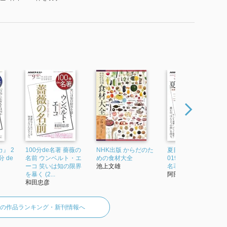
』 2
100分de名著 薔薇の
NHK出版 からだのた
夏目漱石スペシャル 2
分 de
名前 ウンベルト・エ
めの食材大全
019年3月 (100分 de
ーコ 笑いは知の限界
池上文雄
名著)
を暴く (2...
阿部公彦
和田忠彦
版の作品ランキング・新刊情報へ