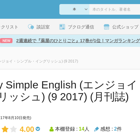
ックリスト
談話室
ブクログ通信
公式ショップ
2週連続で『薬屋のひとりごと』17巻が1位！マンガランキング
NEW
sh (エンジョイ・シンプル・イングリッシュ) (9 2017)
oy Simple English (エ
ッシュ) (9 2017) (月刊誌)
017年8月10日発売)
4.00
本棚登録 :
14
人
感想 :
2
件