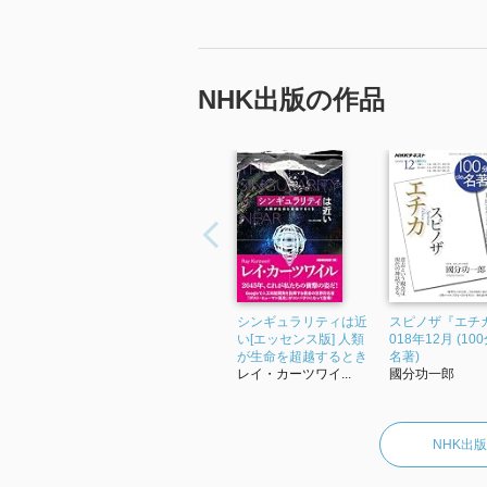
NHK出版の作品
シンギュラリティは近
スピノザ『エチカ
い[エッセンス版] 人類
018年12月 (100
が生命を超越するとき
名著)
レイ・カーツワイ...
國分功一郎
NHK出