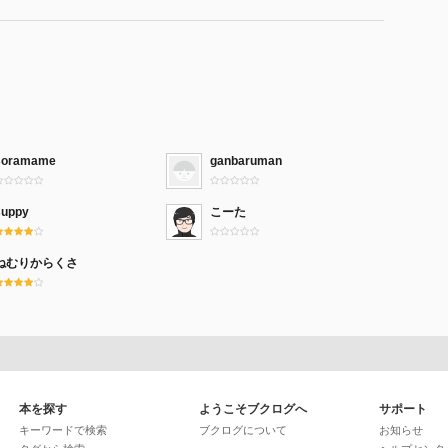
soramame
ganbaruman
suppy
こーた
ねむりからくさ
本を探す
ようこそブクログへ
サポート
キーワードで検索
ブクログについて
お知らせ