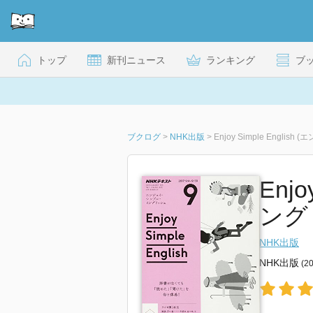
トップ
新刊ニュース
ランキング
ブ
ブクログ
>
NHK出版
>
Enjoy Simple Engli
Enj
ングリ
NHK出版
NHK出版
(2