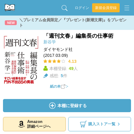
ログイン
新規会員登録
＼プレミアム会員限定／『プレゼント(新潮文庫)』をプレゼン
NEW
ト
「週刊文春」編集長の仕事術
新谷学
ダイヤモンド社
(2017.03.09)
4.13
本棚登録:
49
人
感想:
5
件
紙の本
本棚に登録する
Amazon
購入ストア一覧
詳細ページへ