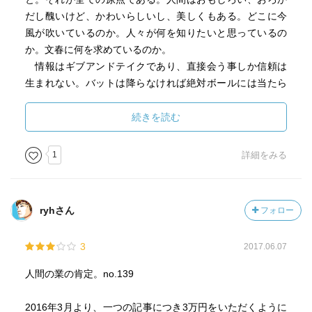
だし醜いけど、かわいらしいし、美しくもある。どこに今
風が吹いているのか。人々が何を知りたいと思っているの
か。文春に何を求めているのか。
情報はギブアンドテイクであり、直接会う事しか信頼は
生まれない。バットは降らなければ絶対ボールには当たら
ない｡
トップが信頼している人を見つけ出すことことが1番重要で
続きを読む
ある。会う人に対して覚悟を持って付き合う｡どういうリー
ダーならついていくのか。大切なのはとにかくやり続け続
1
詳細をみる
けることだ。異論反論こそがリーダーを鍛える。
週刊文春の雑誌作りには、マーケティングと言う文字は
無い。見たこともないモノであり、誰もが予想がつかない
ryhさん
フォロー
ものを求めている。マーケティングをしてもほとんど意味
は無い。どうなるか分からないからおもしろい。
3
2017.06.07
サプライズとクエスチョンに答える｡どうなるではなくど
うするかだ。その意思が大切。
人間の業の肯定。no.139
悩む暇があるなら、やる事は全部やる。まず頼んでみる、
断られてからが仕事。何のために働いているかを常にかん
2016年3月より、一つの記事につき3万円をいただくように