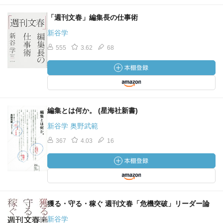
「週刊文春」編集長の仕事術
新谷学
555
3.62
68
編集とは何か。 (星海社新書)
新谷学 奥野武範
367
4.03
16
獲る・守る・稼ぐ 週刊文春「危機突破」リーダー論
新谷学