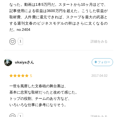
がえる。大切なルールは、「嘘をつかない。弱い者いじめ
なった。動画は1本5万円だ。スタートから10ヶ月ほどで、
をしない。仕事から逃げない。」そして、ネタに対してフ
記事使用による収益は3600万円を超えた。こうした収益が
ェア、人に対してもフェア、仕事に対してもフェアでない
取材費、人件費に還元できれば、スクープを最大の武器と
といけない。
する週刊文春のビジネスモデルの幹はさらに太くなるの
相手にとって不都合な事実。ファクトで勝負する。論よ
だ。no.2404
りファクトだ。週刊文春はイデオロギーよりリアリズムで
戦う｡週刊文春が正義の味方でもなく悪を裁く雑誌ではな
1
詳細をみる
い。右も左もない。あるのは事実とファクトのみ｡敵とか味
方とか、好きとか嫌いとかよりも、まず事実か事実じゃな
いかということが全てだ。常に黒と白の複眼を持つ。白く
ukaiyaさん
フォロー
することを怠らないこと。
雑誌が売れないと言われて久しい。本当にもう雑誌はダ
5
2017.04.02
メなのか。大切なのは中身。どういうコンテンツならお金
を払ってもらえるか。そこをとことん突き詰めるべきだろ
一世を風靡した文春砲の舞台裏は、
う。見たい、読みたいと言う読者のニーズに即応できなけ
基本に忠実な取材だったと改めて感じた。
ればビジネスとして生き残れない。リーダーの決断におけ
トップの役割、チームのあり方など、
る正当性と合理性｡スクープ主義と人をおもしろがれること
いろいろな仕事に参考になりそう。
が週刊文春の価値である。
文春砲と言われるほどに、頻繁にスクープする。政局さ
1
詳細をみる