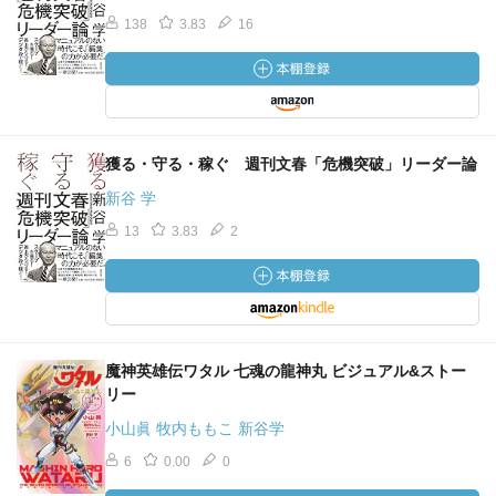
138
3.83
16
獲る・守る・稼ぐ 週刊文春「危機突破」リーダー論
新谷 学
13
3.83
2
魔神英雄伝ワタル 七魂の龍神丸 ビジュアル&ストー
リー
小山眞 牧内ももこ 新谷学
6
0.00
0