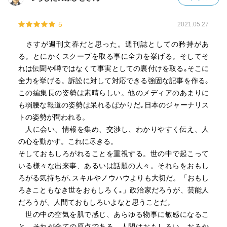
5
2021.05.27
さすが週刊文春だと思った。週刊誌としての矜持があ
る。とにかくスクープを取る事に全力を挙げる。そしてそ
れは伝聞や噂ではなくて事実としての裏付けを取る｡そこに
全力を挙げる。訴訟に対して対応できる強固な記事を作る｡
この編集長の姿勢は素晴らしい。他のメディアのあまりに
も弱腰な報道の姿勢は呆れるばかりだ｡日本のジャーナリス
トの姿勢が問われる。
人に会い、情報を集め、交渉し、わかりやすく伝え、人
の心を動かす。これに尽きる。
そしておもしろがれることを重視する。世の中で起こって
いる様々な出来事、あるいは話題の人々。それらをおもし
ろがる気持ちが､スキルやノウハウよりも大切だ。「おもし
ろきこともなき世をおもしろく｡」政治家だろうが、芸能人
だろうが、人間ておもしろいよなと思うことだ。
世の中の空気を肌で感じ、あらゆる物事に敏感になるこ
と。それが全ての原点である。人間はおもしろい、おろか